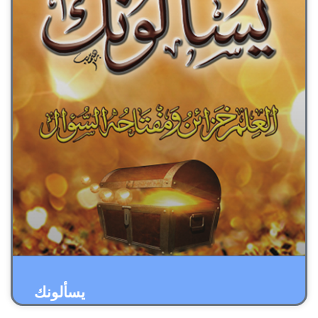
يسألونك