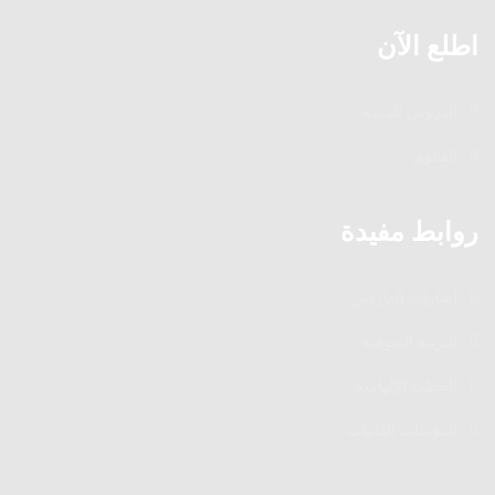
اطلع الآن
الدروس الدينية
الفتاوى
روابط مفيدة
إشارات العارفين
التربية الصوفية
الخطب الإلهامية
المؤمنات القانتات