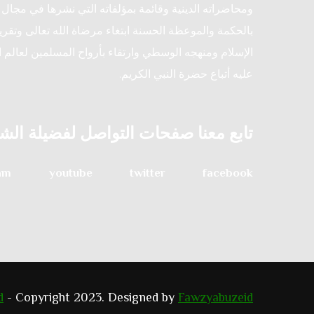
ومحاضراته الدينية وقائمة بمؤلفاته التي نشرها في مجال ا
بالحكمة والموعظة الحسنة ابتغاء مرضاة الله تعالى وتقريب
الإسلام ومنهجه الوسطي وارتقاء بأرواح المسلمين لعالم ا
عليه أتباع حضرة النبي الكريم.
تابع معنا صفحات التواصل لفضيلة الش
am
youtube
twitter
facebook
d
- Copyright 2023. Designed by
Fawzyabuzeid