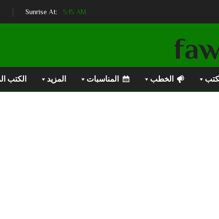
5:15 AM
Sunrise At:
كتب
الخطب
المناسبات
المزيد
الكتب ال