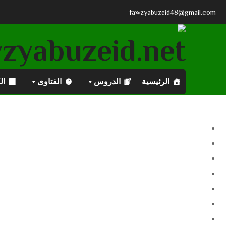
fawzyabuzeid48@gmail.com
الرئيسية
الدروس
الفتاوى
ال