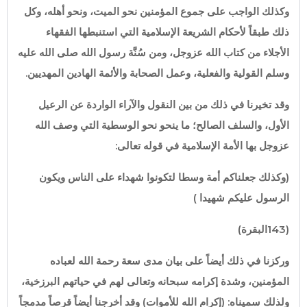
وكذلك الواجب على جموع المؤمنين نحو الميت، ونحو أهله، وكل
ذلك طبقاً لأحكام الشريعة الإسلامية التي استنبطها الفقهاء
الأجلاء من كتاب الله عزوجل، ومن سُنَّة رسول الله صلى الله عليه
وسلم القولية والفعلية، وعمل الصحابة والأئمة الهادين المهديين.
وقد تخيرنا في ذلك من بين النقول والآراء الواردة عن الرعيل
الأول، والسلف الصالح؛ ما ينحو نحو الوسطية التي وصف الله
عزوجل بها الأمة الإسلامية في قوله تعالى:
(وكذلك جعلناكم أمة وسطا لتكونوا شهداء على الناس ويكون
الرسول عليكم شهيدا )
(143البقرة)
وركزنا في ذلك أيضاً على بيان مدى سعة رحمة الله لعباده
المؤمنين، وشدة إكرامه سبحانه وتعالى لهم في حياتهم البرزخية،
ولذلك سميناه: (إكرام الله للأموات) وقد أخرجنا أيضاً قرصاً مدمجاً