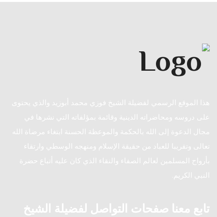
هذا الموقع الرسمي لفضيلة الشيخ فوزي محمد أبوزيد والذي يحتوى
على دروسه ومحاضراته الدينية وقائمة بمؤلفاته التي نشرها في
مجال الدعوة إلى الله بالحكمة والموعظة الحسنة ابتغاء مرضاة الله
تعالى وتقريبا للعباد من حقيقة الإسلام ومنهجه الوسطي وارتقاء
بأرواح المسلمين لعالم الصفاء والنقاء الذي كان عليه أتباع حضرة
النبي الكريم.
تابع معنا صفحات التواصل لفضيلة الشيخ