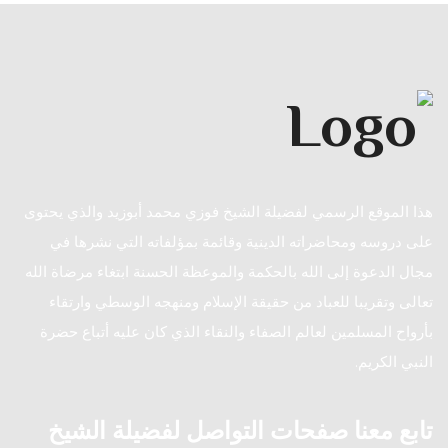
هذا الموقع الرسمي لفضيلة الشيخ فوزي محمد أبوزيد والذي يحتوى
على دروسه ومحاضراته الدينية وقائمة بمؤلفاته التي نشرها في
مجال الدعوة إلى الله بالحكمة والموعظة الحسنة ابتغاء مرضاة الله
تعالى وتقريبا للعباد من حقيقة الإسلام ومنهجه الوسطي وارتقاء
بأرواح المسلمين لعالم الصفاء والنقاء الذي كان عليه أتباع حضرة
النبي الكريم.
تابع معنا صفحات التواصل لفضيلة الشيخ