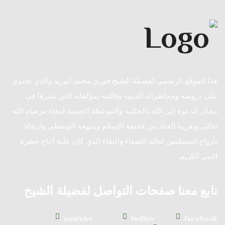
هذا الموقع الرسمي لفضيلة الشيخ فوزي محمد أبوزيد والذي يحتوى
على دروسه ومحاضراته الدينية وقائمة بمؤلفاته التي نشرها في
مجال الدعوة إلى الله بالحكمة والموعظة الحسنة ابتغاء مرضاة الله
تعالى وتقريبا للعباد من حقيقة الإسلام ومنهجه الوسطي وارتقاء
بأرواح المسلمين لعالم الصفاء والنقاء الذي كان عليه أتباع حضرة
النبي الكريم.
تابع معنا صفحات التواصل لفضيلة الشيخ
youtube
twitter
facebook