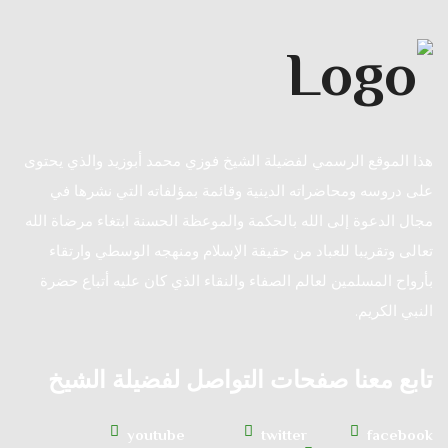
هذا الموقع الرسمي لفضيلة الشيخ فوزي محمد أبوزيد والذي يحتوى
على دروسه ومحاضراته الدينية وقائمة بمؤلفاته التي نشرها في
مجال الدعوة إلى الله بالحكمة والموعظة الحسنة ابتغاء مرضاة الله
تعالى وتقريبا للعباد من حقيقة الإسلام ومنهجه الوسطي وارتقاء
بأرواح المسلمين لعالم الصفاء والنقاء الذي كان عليه أتباع حضرة
النبي الكريم.
تابع معنا صفحات التواصل لفضيلة الشيخ
youtube
twitter
facebook