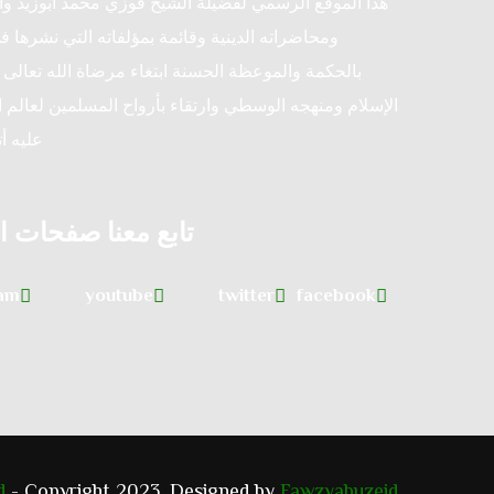
هذا الموقع الرسمي لفضيلة الشيخ فوزي محمد أبوزيد و
ومحاضراته الدينية وقائمة بمؤلفاته التي نشرها ف
بالحكمة والموعظة الحسنة ابتغاء مرضاة الله تعالى و
الإسلام ومنهجه الوسطي وارتقاء بأرواح المسلمين لعالم ا
عليه أ
تابع معنا صفحات ا
ram
youtube
twitter
facebook
d
- Copyright 2023. Designed by
Fawzyabuzeid