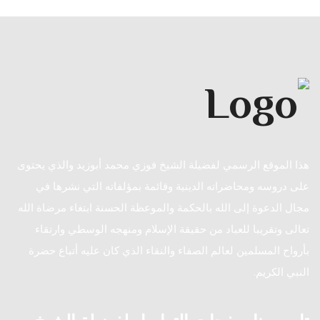
هذا الموقع الرسمي لفضيلة الشيخ فوزي محمد أبوزيد والذي يحتوى
على دروسه ومحاضراته الدينية وقائمة بمؤلفاته التي نشرها في
مجال الدعوة إلى الله بالحكمة والموعظة الحسنة ابتغاء مرضاة الله
تعالى وتقريبا للعباد من حقيقة الإسلام ومنهجه الوسطي وارتقاء
بأرواح المسلمين لعالم الصفاء والنقاء الذي كان عليه أتباع حضرة
النبي الكريم.