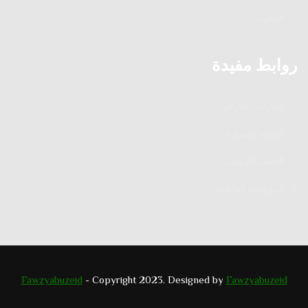
الفتاوى
روابط مفيدة
إشارات العارفين
التربية الصوفية
الخطب الإلهامية
المؤمنات القانتات
Fawzyabuzeid
- Copyright 2023. Designed by
Fawzyabuzeid