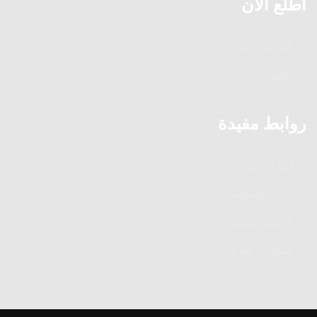
اطلع الآن
الدروس الدينية
الفتاوى
روابط مفيدة
إشارات العارفين
التربية الصوفية
الخطب الإلهامية
المؤمنات القانتات