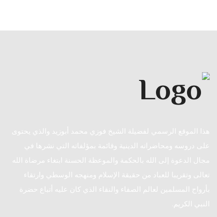
هذا الموقع الرسمي لفضيلة الشيخ فوزي محمد أبوزيد والذي يحتوى
على دروسه ومحاضراته الدينية وقائمة بمؤلفاته التي نشرها في
مجال الدعوة إلى الله بالحكمة والموعظة الحسنة ابتغاء مرضاة الله
تعالى وتقريبا للعباد من حقيقة الإسلام ومنهجه الوسطي وارتقاء
بأرواح المسلمين لعالم الصفاء والنقاء الذي كان عليه أتباع حضرة
النبي الكريم.