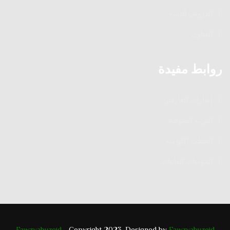
الدروس الدينية
الفتاوى
روابط مفيدة
إشارات العارفين
التربية الصوفية
الخطب الإلهامية
المؤمنات القانتات
Fawzyabuzeid
- Copyright 2023. Designed by
Fawzyabuzeid