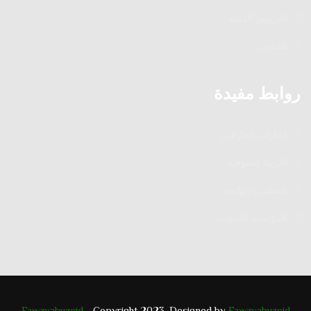
الدروس الدينية
الفتاوى
روابط مفيدة
إشارات العارفين
التربية الصوفية
الخطب الإلهامية
المؤمنات القانتات
Fawzyabuzeid
- Copyright 2023. Designed by
Fawzyabuzeid