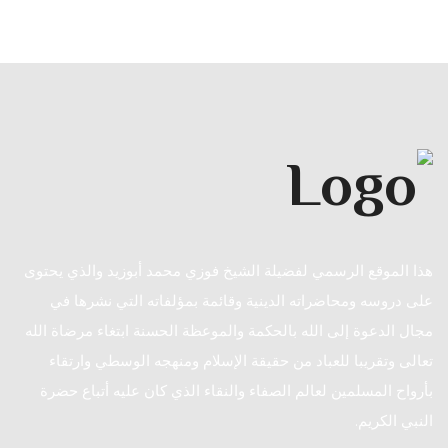
هذا الموقع الرسمي لفضيلة الشيخ فوزي محمد أبوزيد والذي يحتوى
على دروسه ومحاضراته الدينية وقائمة بمؤلفاته التي نشرها في
مجال الدعوة إلى الله بالحكمة والموعظة الحسنة ابتغاء مرضاة الله
تعالى وتقريبا للعباد من حقيقة الإسلام ومنهجه الوسطي وارتقاء
بأرواح المسلمين لعالم الصفاء والنقاء الذي كان عليه أتباع حضرة
النبي الكريم.