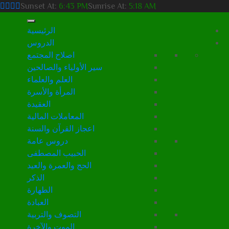
Sunset At:
6:43 PM
Sunrise At:
5:18 AM
الرئيسية
الدروس
اصلاح المجتمع
سير الأولياء والصالحين
العلم والعلماء
المرأة والأسرة
العقيدة
المعاملات المالية
اعجاز القرآن والسنة
دروس عامة
الحبيب المصطفى
الحج والعمرة والعيد
الذكر
الطهارة
العبادة
التصوف والتربية
الموت والآخرة