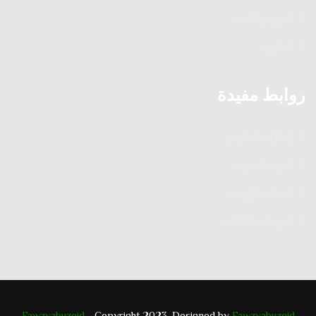
الدروس الدينية
الفتاوى
روابط مفيدة
إشارات العارفين
التربية الصوفية
الخطب الإلهامية
المؤمنات القانتات
Fawzyabuzeid
- Copyright 2023. Designed by
Fawzyabuzeid