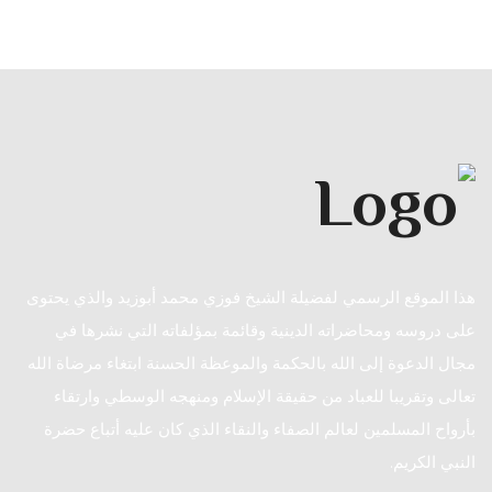
هذا الموقع الرسمي لفضيلة الشيخ فوزي محمد أبوزيد والذي يحتوى
على دروسه ومحاضراته الدينية وقائمة بمؤلفاته التي نشرها في
مجال الدعوة إلى الله بالحكمة والموعظة الحسنة ابتغاء مرضاة الله
تعالى وتقريبا للعباد من حقيقة الإسلام ومنهجه الوسطي وارتقاء
بأرواح المسلمين لعالم الصفاء والنقاء الذي كان عليه أتباع حضرة
النبي الكريم.