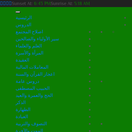
Sunset At:
6:43 PM
Sunrise At:
5:18 AM
الرئيسية
الدروس
اصلاح المجتمع
سير الأولياء والصالحين
العلم والعلماء
المرأة والأسرة
العقيدة
المعاملات المالية
اعجاز القرآن والسنة
دروس عامة
الحبيب المصطفى
الحج والعمرة والعيد
الذكر
الطهارة
العبادة
التصوف والتربية
الموت والآخرة