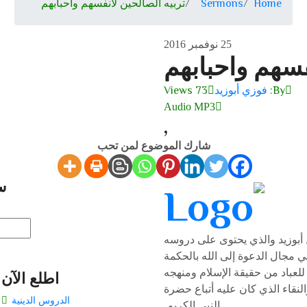
Home
Sermons
تربيه الصالحين لانفسهم واحبابهم
25 نوفمبر 2016
فسهم واحبابهم
By:
فوزي أبوزيد
73 Views
Audio MP3
,
شارك الموضوع لمن تحب
س
أبوزيد والذي يحتوى على دروسه
ي مجال الدعوة إلى الله بالحكمة
للعباد من حقيقة الإسلام ومنهجه
اطلع الآن
لنقاء الذي كان عليه أتباع حضرة
الدروس الدينية
النبي الكريم.