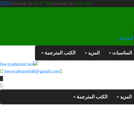
Sunset At:
6:47 PM
Sunrise At:
5:15 AM
للتواصل
المناسبات
المزيد
الكتب المترجمة
fawzyabuzeid48@gmail.com
المزيد
الكتب المترجمة