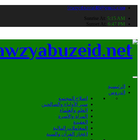
fawzyabuzeid48@gmail.com
Sunrise At:
5:15 AM
Sunset At:
6:47 PM
الرئيسية
الدروس
اصلاح المجتمع
سير الأولياء والصالحين
العلم والعلماء
المرأة والأسرة
العقيدة
المعاملات المالية
اعجاز القرآن والسنة
دروس عامة