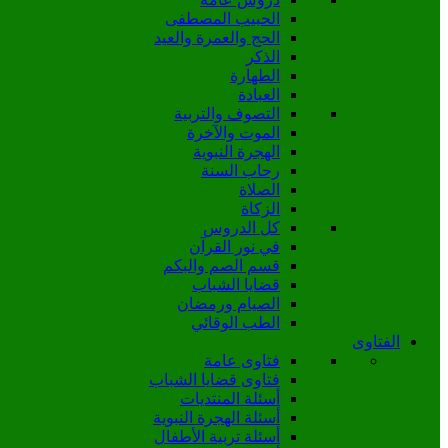
الحبيب المصطفى
الحج والعمرة والعيد
الذكر
الطهارة
العبادة
التصوف والتربية
الموت والآخرة
الهجرة النبوية
رحاب السنة
الصلاة
الزكاة
كل الدروس
في نور القرآن
قسم الصم والبكم
قضايا الشباب
الصيام ورمضان
الطب الوقائي
الفتاوى
فتاوى عامة
فتاوى قضايا الشباب
أسئلة المنتديات
أسئلة الهجرة النبوية
أسئلة تربية الأطفال