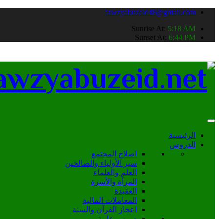
fawzyabuzeid48@gmail.com
Sunrise At:
5:18 AM
Sunset At:
6:44 PM
الرئيسية
الدروس
اصلاح المجتمع
سير الأولياء والصالحين
العلم والعلماء
المرأة والأسرة
العقيدة
المعاملات المالية
اعجاز القرآن والسنة
دروس عامة