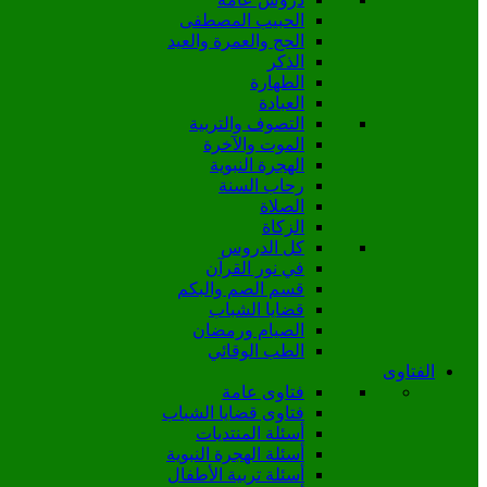
الحبيب المصطفى
الحج والعمرة والعيد
الذكر
الطهارة
العبادة
التصوف والتربية
الموت والآخرة
الهجرة النبوية
رحاب السنة
الصلاة
الزكاة
كل الدروس
في نور القرآن
قسم الصم والبكم
قضايا الشباب
الصيام ورمضان
الطب الوقائي
الفتاوى
فتاوى عامة
فتاوى قضايا الشباب
أسئلة المنتديات
أسئلة الهجرة النبوية
أسئلة تربية الأطفال