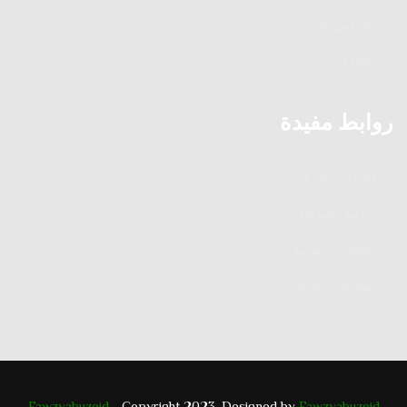
الدروس الدينية
الفتاوى
روابط مفيدة
إشارات العارفين
التربية الصوفية
الخطب الإلهامية
المؤمنات القانتات
Fawzyabuzeid
- Copyright 2023. Designed by
Fawzyabuzeid