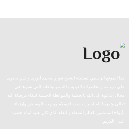
هذا الموقع الرسمي لفضيلة الشيخ فوزي محمد أبوزيد والذي يحتوى
على دروسه ومحاضراته الدينية وقائمة بمؤلفاته التي نشرها في
مجال الدعوة إلى الله بالحكمة والموعظة الحسنة ابتغاء مرضاة الله
تعالى وتقريبا للعباد من حقيقة الإسلام ومنهجه الوسطي وارتقاء
بأرواح المسلمين لعالم الصفاء والنقاء الذي كان عليه أتباع حضرة
النبي الكريم.