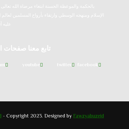
بالحكمة والموعظة الحسنة ابتغاء مرضاة الله تعالى و
الإسلام ومنهجه الوسطي وارتقاء بأرواح المسلمين لعالم ا
عليه أ
تابع معنا صفحات ا
ram
youtube
twitter
facebook
d
- Copyright 2023. Designed by
Fawzyabuzeid