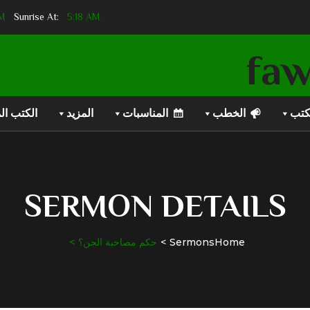
PM
Sunset At:
5:18 AM
Sunrise At:
كتب
الخطب
المناسبات
المزيد
الكتب ال
SERMON DETAILS
Home
Sermons
حكم مصاحبة الجن؟