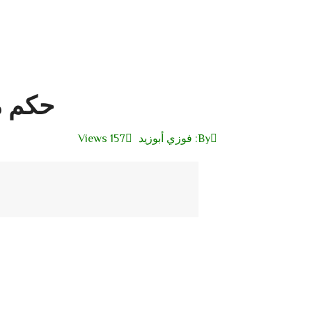
حكم م
By:
فوزي أبوزيد
157 Views