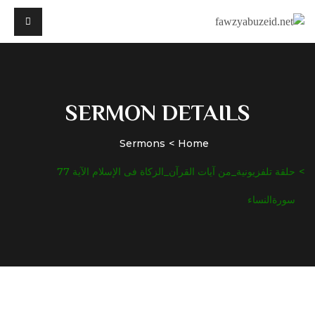
SERMON DETAILS
Sermons
Home
حلقة تلفزيونية_من آيات القرآن_الزكاة فى الإسلام الآية 77
سورةالنساء