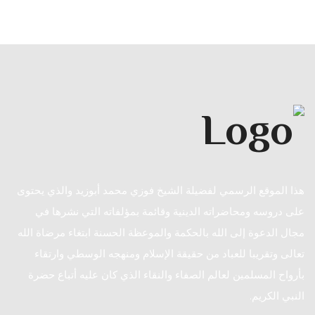
هذا الموقع الرسمي لفضيلة الشيخ فوزي محمد أبوزيد والذي يحتوى
على دروسه ومحاضراته الدينية وقائمة بمؤلفاته التي نشرها في
مجال الدعوة إلى الله بالحكمة والموعظة الحسنة ابتغاء مرضاة الله
تعالى وتقريبا للعباد من حقيقة الإسلام ومنهجه الوسطي وارتقاء
بأرواح المسلمين لعالم الصفاء والنقاء الذي كان عليه أتباع حضرة
النبي الكريم.