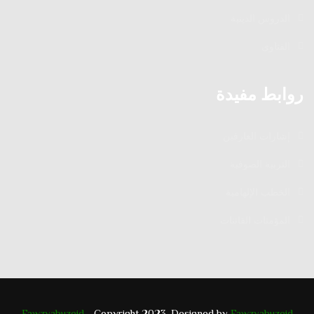
الدروس الدينية
الفتاوى
روابط مفيدة
إشارات العارفين
التربية الصوفية
الخطب الإلهامية
المؤمنات القانتات
Fawzyabuzeid
- Copyright 2023. Designed by
Fawzyabuzeid