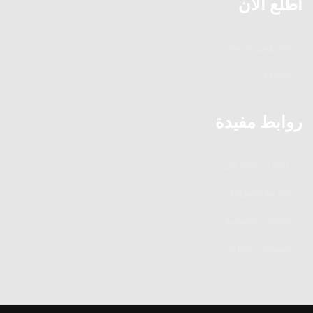
اطلع الآن
الدروس الدينية
الفتاوى
روابط مفيدة
إشارات العارفين
التربية الصوفية
الخطب الإلهامية
المؤمنات القانتات