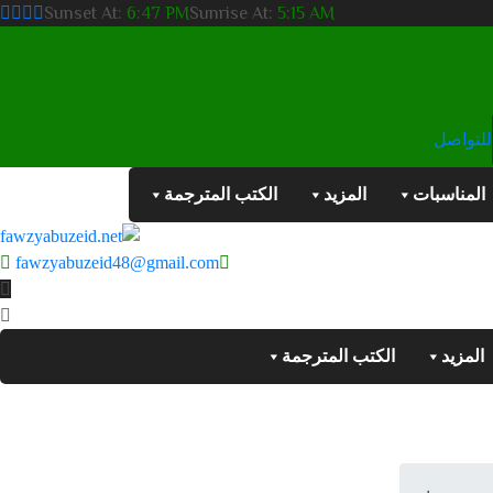
Sunset At:
6:47 PM
Sunrise At:
5:15 AM
للتواصل
المناسبات
المزيد
الكتب المترجمة
fawzyabuzeid48@gmail.com
المزيد
الكتب المترجمة