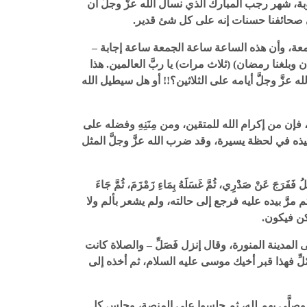
بة، شهر رجب المبارك الذي نسأل الله عزَّ وجلَّ أن
في صحائفنا حسنات إنه على كل شئ قدير.
 جمعة، وأن هذه الساعة ساعة الجمعة ساعة إجابة –
 وبلغنا رمضان) (ثلاث مرات) يا ربَّ العالمين. هذا
 عزَّ وجلَّ أيامه على الثلاثين؟!! أو هل سيطيل الله
، فإن من إكرام الله للمتقين، ومن مِنَنِهِ وفضله على
فيذه في لحظة يسيرة، وقد ضرب الله عزَّ وجلَّ المثل
َ عَنْ صَدْرِي، ثُمَّ غَسَلَهُ بِمَاءِ زَمْزَمَ، ثُمَّ جَاءَ
 مرَّ بيده عليه فرجع إلى حالته، ولم يشعر بألم ولا
كن فيكون.
مدينة المنورة، وقال إنزل فَصَلِّ – والصلاة كانت
صّلِّ فهذا قبر أخيك موسى عليه السلام، ثم أخذه إلى
 وصلَّى بهم لله، ثم جلسوا على المنصة، وجلس كل