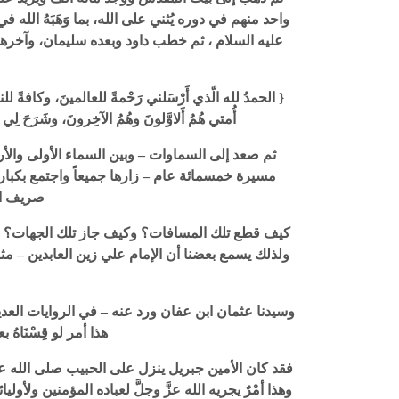
واحد منهم في دوره يُثني على الله، بما وَهَبَهُ الل
عليه السلام ، ثم خطب داود وبعده سليمان، وآخرهم 
{ الحمدُ لله الّذي أَرْسَلني رَحْمةً للعالمينَ، وكافةً للناسِ ب
أُمتي هُمُ أَلاوَّلونَ وهُمُ الآخِرونَ، وشَرَحَ لِي ص
ثم صعد إلى السماوات – وبين السماء الأولى وا
مسيرة خمسمائة عام – زارها جميعاً واجتمع بكبا
صريف الأ
كيف قطع تلك المسافات؟ وكيف جاز تلك الجهات؟ وكيف
ولذلك يسمع بعضنا أن الإمام علي زين العابدين – مثلاً –
وسيدنا عثمان ابن عفان ورد عنه – في الروايات العديد
هذا أمر لو قِسْنَاهُ
فقد كان الأمين جبريل ينزل على الحبيب صلى الله عل
وهذا أمْرٌ يجريه الله عزَّ وجلَّ لعباده المؤمنين ول