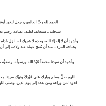
الحمد لله ربِّ العالمين، جعل للخير أوق
سبحانه .. سبحانه، لطيف بعباده، رحيم ب
وأشهد أن لا إله إلا الله، وحده لا شريك له، أنزل هُد
يحتاجه المرء – منذ أن تُفتح عيناه عند ولادته إلى أن
وأشهد أن سيدنا محمداً عَبْدُ الله ورسولُه، وصفيّ
اللهم صلِّ وسلم وبارك على عَبْدِكَ ونبيِّك سيدنا م
قدوة لمن وراءه ومن بعده إلى يوم الدين. وصلى الله