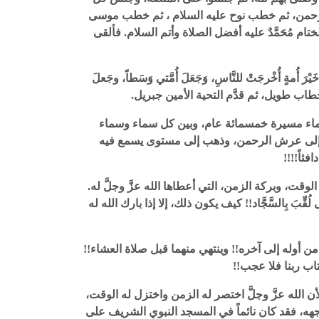
خليل الرحمن، ثم خطب نوح عليه السلام ، ثم خطب موسى
 مُحَمَّدٌ عليه أفضل الصلاة وأتم السلام. فألقى
ْرَ أُمةٍ أُخْرجَتْ للنَّاسِ، وَجَعَلَ أُمَّتي وَسَطاً، وجَعلَ
طاب طويل، ثم قدَّم التحية الأمين جبريل.
سماء مسيرة خمسمائة عام، وبين كل سماء وسماء
وصل إلى عرش الرحمن، وذهب إلى مستوى يسمع فيه
ئاً!!!!
، وبركة الزمن، التي أعطاها الله عزَّ وجلَّ له.
بَ بِالسَّجَّاد!! كيف يكون ذلك، إلا إذا بارك الله له
من أوله إلى آخره!! وينتهي منهما قبل صلاة العشاء!!
كتاب ربنا فلا عجب!!
الله عزَّ وجلَّ اختصر له الزمن واختزل له الوقت،
ه وجهه، فقد كان نائماً في المسجد النبوي الشريف على