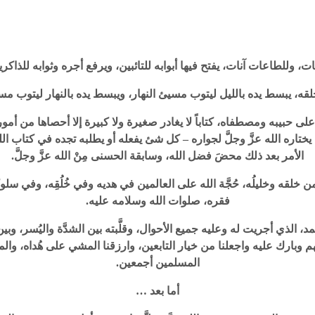
ات، وللطاعات آنات، يفتح فيها أبوابه للتائبين، ويرفع أجره وثوابه للذا
خلقه، يبسط يده بالليل ليتوب مسيئ النهار، ويبسط يده بالنهار ليتوب 
اه على حبيبه ومصطفاه، كتاباً لا يغادر صغيرة ولا كبيرة إلا أحصاها من أم
 يختاره الله عزَّ وجلَّ لجواره – كل شئ يفعله أو يطلبه تجده في كتاب ال
الأمر بعد ذلك محضَ فضل الله، وسابقة الحسنى مِنْ الله عزَّ وجلَّ.
ُه من خلقه وخليلُه، حُجَّة الله على العالمين في هديه وفي خُلُقِه، و
فقره، صلوات الله وسلامه عليه.
حمد، الذي أجريت له وعليه جميع الأحوال، وقلَّبته بين الشدَّة واليُسر، و
م وبارك عليه واجعلنا من خيار التابعين، وارزقنا المشي على هُداه، وا
المسلمين أجمعين.
أما بعد …