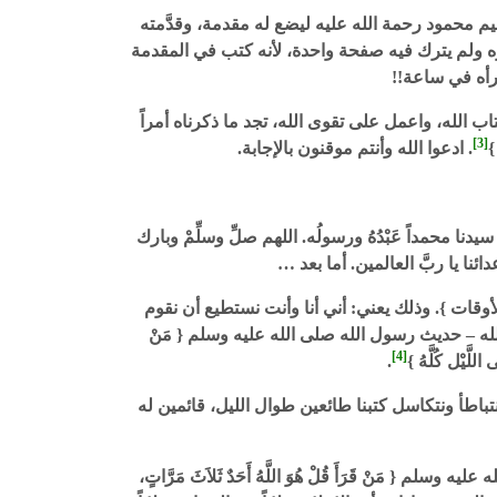
م محمود رحمة الله عليه ليضع له مقدمة، وقدَّمته
خره ولم يترك فيه صفحة واحدة، لأنه كتب في المقدمة
رأه في ساعة!!
ب الله، واعمل على تقوى الله، تجد ما ذكرناه أمراً
[3]
}
. ادعوا الله وأنتم موقنون بالإجابة.
دنا محمداً عَبْدُهُ ورسولُه. اللهم صلِّ وسلِّمْ وبارك
نا يا ربَّ العالمين. أما بعد …
لأوقات }. وذلك يعني: أني أنا وأنت نستطيع أن نقوم
الله – حديث رسول الله صلى الله عليه وسلم { مَنْ
[4]
اللَّيْل كُلَّهُ }
.
نتباطأ ونتكاسل كتبنا طائعين طوال الليل، قائمين له
مَنْ قَرَأَ قُلْ هُوَ اللَّهُ أَحَدٌ ثَلاَثَ مَرَّاتٍ،