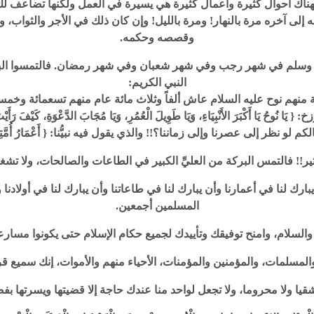
ك أحوال كثيرة وأعمال كثيرة هي يسيرة في العمل ولكنها تضاعف لك الزم
 إلى آخره مرة بالنهار! ومرة بالليل! وإن كان ذلك في الأجر والثواب، و
وقصصه وحكمه.
 عليه وسلم في شهر رجب وفي شهر شعبان وفي شهر رمضان. فالتمسوا الب
النبي الكريم:
قة منهم نوح عليه السلام عاش ألفاً وثلاث مائة عام منهم تسعمائة وخ
كْبَرَ الأَنْبِيَاءِ، وَيَا طَوِيلَ الْعُمُرِ، وَيَا مُجَابَ الدَّعْوَةِ، كَيْفَ رَأَيْتَ الدُّن
كم لو نظر إلى عصرنا وإلى زماننا؟!! والذي يقول فيه نبيُّنا: { أَعْمَارُ أُمَّتِي مَا
!! فالتمس البركة من العليِّ الكبير في الطاعات والصالحات، ولا تشغلنك
يبارك لنا في أعمارنا وأن يبارك لنا في طاعاتنا وأن يبارك لنا في أولادنا و
المسلمين أجمعين.
من والسلام، وامنح توفيقك وتأييدك لجميع حكام الإسلام حتى يكونوا مسارع
ن والمسلمات، والمؤمنين والمؤمنات، الأحياء منهم والأموات، إنك سميع 
قيا ولا محروما، ولا تجعل لواحد منا عندك حاجة إلا قضيتها ويسرتها ب