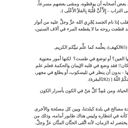
، فأراد بعض أصحابه أن يوقظوه، ومشى بعضهم مسرعاً،
 إِلاَّ أَنَّ قَلْبَهُ بِالمَلأِ الأَعْلَى }.
ذا نام الجسد يُجْرِي الله عزَّ وجلَّ عليه من أنوار
د قطعت روحه ما لا يقطعه المرء في آلاف السنين،
م.
يها العين؟ أو توضع في طست؟ لكنها أمور معنوية
مكان!! فقد وضع في قلبه الإيمان والحكمة فعلم علم
 بها – بدون أن ينظر في تليسكوب، أو يطلع في مجهر،
 (282البقرة).
حياة، ومن مُمِدِّ كلِّ مَنْ في الكون بأسرار الكون
 عدة مصالح في بلدة كبلدتنا، وبين كل مصلحة والأخرى
ه كأنه في انتظاره وليس هناك طابور أمامه، وذلك من
 له الزمان، لأنه اتَّقى الحنَّان المنَّان عزَّ وجلَّ.