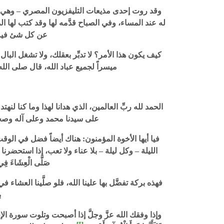
وقد روت إحدى مذيعات التليفزيون المصري – وهي الس
له عند المساء، وفي الصباح قدَّمه لها وقد كتب لها 
عن كل شئ فيه. 
كيف يكون هذا الأمر؟ لا تدبِّر بعقلك، ولا تشغل الب
ميسراً لجميع عباد الله، قال صلى الله عليه 
الحمد لله ربِّ العالمين، الذي هدانا لهذا وما كنا لنهتد
على سيدنا محمد وعلى آله وصحبه و
فيا أيها الأخوة المؤمنون: هناك أيضاً فضل في الوقت
الليلة – وكل ليلة – بلا عناء ولا تعب، إذا استحضر
صَلَّى الْعِشَاءَ فِي ج
فهذه بركة تفضَّل بها علينا الله، فلو صلَّينا العشا
ب
وإذا وفقك الله عزَّ وجلَّ إذا أصبحت وتلوت سورة الإخلاص 