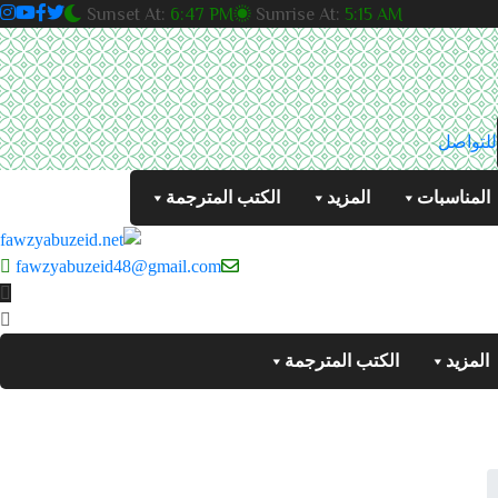
Sunset At:
6:47 PM
Sunrise At:
5:15 AM
للتواصل
المناسبات
المزيد
الكتب المترجمة
fawzyabuzeid48@gmail.com
المزيد
الكتب المترجمة