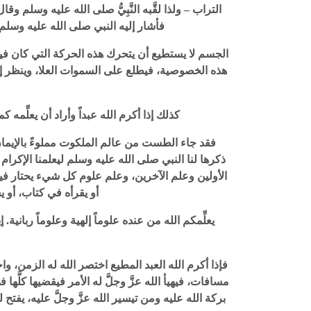
التراب – ولذا لقَّبه النَّبِيُّ صلى الله عليه وسل
فأشار إليه النبي صلى الله عليه وسلم وقال ما مع
الجسم لا يستطيع أن يتحرك هذه الحركة التي كان فيها س
هذه الخصوصية، فيطلع على السموات العلا، وينظر إ
كذلك إذا أكرم الله عبداً وأراد أن يعلِّمه كما علم الخضر عليه السلام 
فقد جاء الطست من عالم الملكوت مملوءً بالإيمان
ذكرها لنا النبي صلى الله عليه وسلم ليعلمنا الإكر
الأولين وعلم الآخرين، وعلم علوم كل شيء يحتار فيها
أو يقرأه في كتاب، أو يستغرق ف
يعلِّمكم الله من عنده علوماً إلهية وعلوماً ربانية.
فإذا أكرم الله العبد المطيع اختصر الله له الزمن، و
مسافات، فيهيأ الله عزَّ وجلَّ له الأمر فيقضيها كل
بركة الله عليه ومن تيسير الله عزَّ وجلَّ عليه، يفتح له