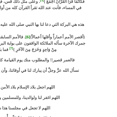
[5]
فَكَأَنَّمَا قَرَأَ الْقُرْآنَ أَجْمَعَ }
. وعلى مثل ذلك قس، فهنا
في المساء، فأنت عند الله تقرأ القرآن كله من أوله
هذه هي البركة التي دعا لنا بها النبي صلى الله
{أقصر الأمم أعماراً وأقلها أعمالاً}
[6]
. فالأمم الساب
جمرك الآخرة سأله الملائكة الواقفون على بوابة البرزخ: { يَا نُوحُ يَا أَ
[7]
مِنْ وَاحِدٍ وَخَرَجَ مِنَ الآخَرِ }
فما بال
فالعمر قصير!! والمطلوب منك يوم القيامة كثير
نسأل الله عزَّ وجلَّ أن يبارك لنا في أوقاتنا، وأن 
اللهم اجعل بلاد الإسلام بلاد الأ
اللهم اغفر لنا ولوالدينا، وللمسلمي
اللهم لا تجعل في مجلسنا هذا ش