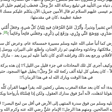
ه في دنياه من التأييد في تبليغ رسالة الله عزَّ وجلَّ، فخطب إبراهيم 
عيسى عليهم السلام ثم قال الأمين جبريل: الآن يتكلم عليكم مسك الختام
خطبة عظيمة ،كان في مقدمتها:
َشيراً ونذيراً، وأَنْزَلَ عَليَّ الفُرْقانَ فيهِ تِبْيَانُ كلِّ شيءٍ، وجَعَلَ أُمَّتي خَي
[2]
َدْرِي، وَوَضَعَ عَنِّي وِزْرِي، ورَفَعَ لِي ذِكْرِي، وجَعَلَني فاتِحاً وخَاتِماً }
. خ
لأرض كما أنبأ صلى الله عليه وسلم مسيرة خمسمائة عام، وعرض كل 
ر ملائكتها، وحادثوه وحادثهم، ثم زار الجنان، واطلع على النيران، و
قلام، ورجع بعد ذلك وفراشه الذي كان نائماً عليه لم يبرد بعد – مازال داف
 أجرى كل تلك المحادثات في جزء قليل من الليل؟!! إن هذه بركة الوقت
 كان يصلي كل ليلة ألف ركعة لله عزَّ وجلَّ!! يطيل فيها السجود، حتى لُقِّ
في هذا الوقت وبارك الله له في هذا الزمان؟!!
ة: أنه كان بعد صلاة المغرب يصلي ركعتين لله، يقرأ فيهما القرآن كلَّه 
 بعقولنا لذهلت، لأنه أمرٌ فوق مدارك العقول. ولكن إذا قِسْنَاهُ بأرواحنا وب
يه وسلم من فوق سدرة المنتهى إلى الأرض في أقل من لمح البصر!! لأن 
أوليائه الصالحين. ومنهم هذا الرجل!! الإمام عليٌّ رضي الله عنه وكرم الل