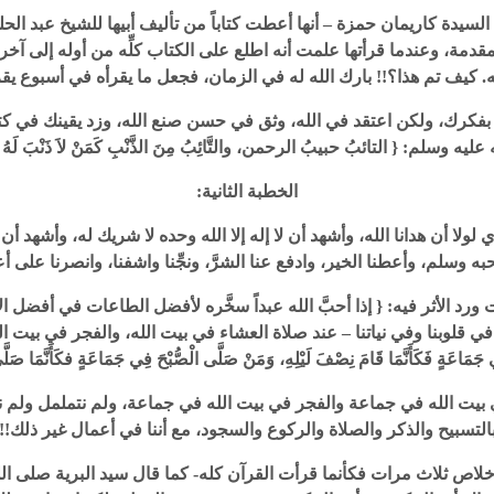
يدة كاريمان حمزة – أنها أعطت كتاباً من تأليف أبيها للشيخ عبد الحلي
المقدمة، وعندما قرأتها علمت أنه اطلع على الكتاب كلِّه من أوله إلى آ
كيف تم هذا؟!! بارك الله له في الزمان، فجعل ما يقرأه في أسبوع يق
ال بفكرك، ولكن اعتقد في الله، وثق في حسن صنع الله، وزد يقينك في كتا
وسلم: { التائبُ حبيبُ الرحمن، والتَّائِبُ مِنَ الذَّنْبِ كَمَنْ لاَ ذَنْبَ لَهُ 
الخطبة الثانية:
ي لولا أن هدانا الله، وأشهد أن لا إله إلا الله وحده لا شريك له، وأشهد أن سي
سلم، وأعطنا الخير، وادفع عنا الشرَّ، ونجِّنا واشفنا، وانصرنا على أعدائ
 ورد الأثر فيه: { إذا أحبَّ الله عبداً سخَّره لأفضل الطاعات في أفضل ا
نا في قلوبنا وفي نياتنا – عند صلاة العشاء في بيت الله، والفجر في بيت 
َمَاعَةٍ فَكَأَنَّمَا قَامَ نِصْفَ لَيْلِهِ، وَمَنْ صَلَّى الْصُّبْحَ فِي جَمَاعَةٍ فكَأَنَّمَا صَلَّى 
ء في بيت الله في جماعة والفجر في بيت الله في جماعة، ولم نتململ ولم 
التسبيح والذكر والصلاة والركوع والسجود، مع أننا في أعمال غير ذلك!!
ثلاث مرات فكأنما قرأت القرآن كله- كما قال سيد البرية صلى الله عليه وسلم { 