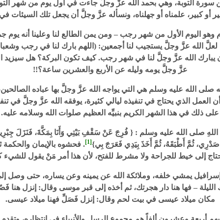
ن سورة التوبة، وهي بحمد الله عزَّ وجلَّ جاءت في أول يوم من شهر التو
 أو كبير، علمناه أو جهلناه، ونسأله عزَّ وجلَّ أن يجعل تلك السيئات 
يوم وهو اليوم الأول من شهر رجب – ومن يمن الطالع لنا وعلينا أنه يوم
لعلَّ الله عزَّ وجلَّ يستجيب لنا أجمعين: (اللهم بارك لنا في رجب وشعبان
 يبارك الله عزَّ وجلَّ لنا في شهر رجب. كيف تكون البركة؟ هل سيزيد الله
عزَّ وجلَّ يومه وليله عن الأربع والعشرين ساعة؟!!
ه صلى الله عليه وسلم هي التي يواجه الله عزَّ وجلَّ بها عباده الصالحين
العمل الذي يحتاج في تنفيذه ليالي كثيرة، يوفقه الله عزَّ وجلَّ في تن
على ذلك في هذا الشهر الكريم بنبيِّه العظيم صلوات الله وسلامه عليه.
له عليه وسلم : { فُرِجَ عَنْ سَقْفِ بَيْتِي وَأَنَا بِمَكَّةَ، فَنَزَلَ جِبْرِيلُ فَفَرَج
[1]
دْرِي، ثُمَّ أَطْبَقَهُ، ثُمَّ أَخَذَ بِيَدِي فَعَرَجَ بِي}
. فحشوه بالإيمان والحكمة ثم
حتاج إلى خيط للجراحة ولا مشرط للفتح، لأن هذا أمر مَنْ يقول للشيء 
رافيل يمشي خلفه، وملائكة الله عن يمينه وعن يساره، حتى وصل إلى ال
لك الليلة – فها هنا دار هجرتك، ثم أخذه إلى قبر موسى وقال: إنزل هنا فَ
مكان ميلاد عيسى في بيت لحم وقال: إنزل فَصَلِّ فهنا ميلاد عيسى.
م أربعة وعشرون ألفاً هم مجموع الرسل والأنبياء في انتظاره، وتقدم