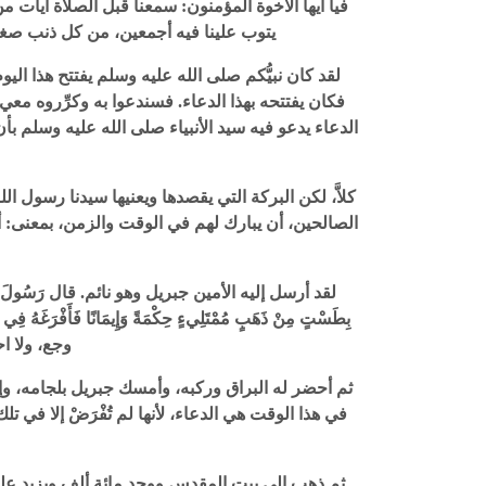
فيا أيها الأخوة المؤمنون: سمعنا قبل الصلاة آيات م
يتوب علينا فيه أجمعين، من كل ذنب صغير
لقد كان نبيُّكم صلى الله عليه وسلم يفتتح هذا ال
فكان يفتتحه بهذا الدعاء. فسندعوا به وكرِّروه معي 
الدعاء يدعو فيه سيد الأنبياء صلى الله عليه وسلم بأن
كلاَّ، لكن البركة التي يقصدها ويعنيها سيدنا رسول الل
الصالحين، أن يبارك لهم في الوقت والزمن، بمعنى: أن 
لقد أرسل إليه الأمين جبريل وهو نائم. قال رَسُولَ اللهِ صلى ال
بِطَسْتٍ مِنْ ذَهَبٍ مُمْتَلِيءٍ حِكْمَةً وَإِيمَانًا فَأَفْرَغَهُ فِي صَ
وجع، ولا ا
ثم أحضر له البراق وركبه، وأمسك جبريل بلجامه، وإس
في هذا الوقت هي الدعاء، لأنها لم تُفْرَضْ إلا في ت
ثم ذهب إلى بيت المقدس ووجد مائة ألف ويزيد عليه