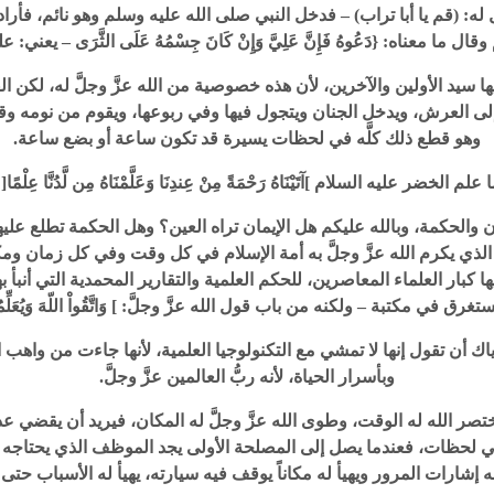
م وقال له: (قم يا أبا تراب) – فدخل النبي صلى الله عليه وسلم وهو نائم
ناه: {دَعُوهُ فَإِنَّ عَلِيَّ وَإِنْ كَانَ جِسْمُهُ عَلَى الثَّرَى – يعني: على التراب –
يد الأولين والآخرين، لأن هذه خصوصية من الله عزَّ وجلَّ له، لكن القلب إ
لى العرش، ويدخل الجنان ويتجول فيها وفي ربوعها، ويقوم من نومه وق
وهو قطع ذلك كلَّه في لحظات يسيرة قد تكون ساعة أو بضع ساعة.
]آتَيْنَاهُ رَحْمَةً مِنْ عِندِنَا وَعَلَّمْنَاهُ مِن لَّدُنَّا عِلْمًا[ (65الكهف)، يعلِّمه كما علَّم نبيَّكم الكري
 والحكمة، وبالله عليكم هل الإيمان تراه العين؟ وهل الحكمة تطلع عل
ام الذي يكرم الله عزَّ وجلَّ به أمة الإسلام في كل وقت وفي كل زمان و
 كبار العلماء المعاصرين، للحكم العلمية والتقارير المحمدية التي أنبأ
ي مكتبة – ولكنه من باب قول الله عزَّ وجلَّ: ] وَاتَّقُواْ اللّهَ وَيُعَلِّمُكُمُ اللّهُ [
 إياك أن تقول إنها لا تمشي مع التكنولوجيا العلمية، لأنها جاءت من واهب ال
وبأسرار الحياة، لأنه ربُّ العالمين عزَّ وجلَّ.
اختصر الله له الوقت، وطوى الله عزَّ وجلَّ له المكان، فيريد أن يقضي
َّها في لحظات، فعندما يصل إلى المصلحة الأولى يجد الموظف الذي يحتاج
 إشارات المرور ويهيأ له مكاناً يوقف فيه سيارته، يهيأ له الأسباب حتى يختصر