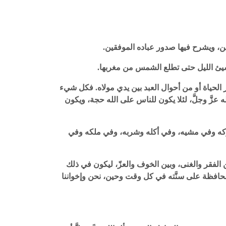
كرين، ويشرح فيها صدور عباده الموفقين.
مسيئ الليل حتى تطلع الشمس من مغربها.
ور الحياة أو من أحوال العبد بين يدي مولاه. فكل شيء
له عزَّ وجلَّ، لئلا يكون للناس على الله حجة، ويكون
في سلوكه وفي مشيه، وفي أكله وشربه، وفي ملكه وفي
بين الفقر والغنى، وبين الخوف والعزّ، ليكون في ذلك
لمحافظة على سنَّته في كل وقت وحين، نحن وإخواننا