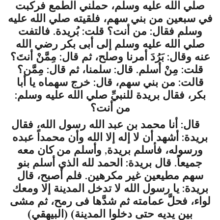
صلي
الله
عليه
وسلم
،
حملني
الطمع
فركبت
في
سبعين
من
بني
سهم،
فلقيته
صلي
الله
عليه
وسلم
فقال
:
من
أنت؟
قلت
:
بُريدة
.
فالتفت
صلي
الله
عليه
وسلم
إلى
أبى
بكر
رضي
الله
عنه
وقال
:
بَرُدَ
أمرنا
وصلح،
ثم
قال
:
مِمَّنْ
أنتَ؟
قلت
:
مِنْ
أسلم
.
قال
:
سلمنا،
ثم
قال
:
مِمَّن؟
قالت
:
من
بني
سهم،
قال
:
خرج
سهماه
يا
أبا
بكر،
فقال
بريدة
للنبيِّ
صلي
الله
عليه
وسلم
:
من
أنت؟
قال
:
أنا
محمد
بن
عبد
الله
رسول
الله،
فقال
بريدة
:
أشهد
أن
لا
إله
إلا
الله
وأن
محمداً
عبده
ورسوله،
فأسلم
بريدة
,
وأسلم
من
كان
معه
جميعاً
.
قال
بريدة
:
الحمد
لله
الذي
أسلم
بنو
سهم
مطيعين
غير
مكرهين
.
فلم
أصبح،
قال
بريدة
:
يا
رسول
الله
لا
تدخل
المدينة
إلا
ومعك
لواء،
فحلَّ
عمامته
ثم
شدَّها
فى
رمح،
ثم
مشى
بين
يديه
حتى
دخلوا
المدينة
)
(
البيهقي
)