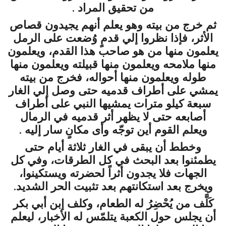
من تحقيق المراد .
ثم خرج من بيته وهو يعلم أنهم يجيدون قصاص
الأثر، فإذا نظروا إلي قدمٍ وُضعت على الرمل
يعلمون منها من هو صاحب هذا القدم، ويعلمون
منها ملامحه ويعلمون منها قبيلته ويعلمون منها
طوله ويعلمون منها أحواله، فخرج من بيته
يمشي على أطراف قدميه حتى وصل إلي الغار
سبعة كيلو مترات يمشيها النبي على أطراف
أصابعه حتى لا يظهر أثر قدميه في الرمال
ويعلم القوم أين توجّه وأى مكانٍ سار إليه .
وخطط أن يبقى في الغار ثلاثة أيام حتى
يطمئنوا بعد البحث في كل الطرقات، وفي كل
الجهات فلا يجدون أثراً لحضرته ويستكينوا،
ويخرج بعد استكانتهم بعد تثبيت الحر الشديد.
كَلَّف من يُحْضِرُ له الطعام، وكلف إبن أبي بكر
أن يجلس حول الكعبة يتلمّس له الأخبار، ليعلم