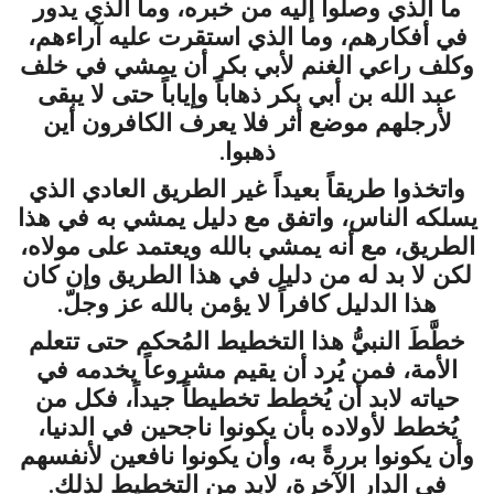
ما الذي وصلوا إليه من خبره، وما الذي يدور
في أفكارهم، وما الذي استقرت عليه آراءهم،
وكلف راعي الغنم لأبي بكر أن يمشي في خلف
عبد الله بن أبي بكر ذهاباً وإياباً حتى لا يبقى
لأرجلهم موضع أثر فلا يعرف الكافرون أين
ذهبوا.
واتخذوا طريقاً بعيداً غير الطريق العادي الذي
يسلكه الناس، واتفق مع دليل يمشي به في هذا
الطريق، مع أنه يمشي بالله ويعتمد على مولاه،
لكن لا بد له من دليل في هذا الطريق وإن كان
هذا الدليل كافراً لا يؤمن بالله عز وجلّ.
خطَّطَ النبيُّ هذا التخطيط المُحكم حتى تتعلم
الأمة، فمن يُرد أن يقيم مشروعاً يخدمه في
حياته لابد أن يُخطط تخطيطاً جيداً، فكل من
يُخطط لأولاده بأن يكونوا ناجحين في الدنيا،
وأن يكونوا بررةً به، وأن يكونوا نافعين لأنفسهم
في الدار الآخرة، لابد من التخطيط لذلك.