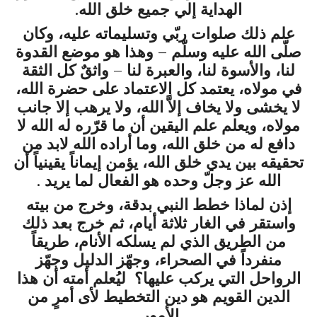
الهداية إلي جميع خلق الله.
علم ذلك صلوات ربّي وتسليماته عليه، وكان
صلّى الله عليه وسلّم
– وهذا هو موضع القدوة
لنا، والأسوة لنا، والعبرة لنا – واثقٌ كل الثقة
في مولاه، يعتمد كل الاعتماد على حضرة الله،
لا يخشى ولا يخاف إلاَّ الله، ولا يرهب إلا جانب
مولاه، ويعلم علم اليقين أن ما قرّره له الله لا
دافع له من خلق الله، وما أراده الله لابد من
تحقيقه بين يدي خلق الله، يؤمن إيماناً يقينياً أن
الله عز وجلّ وحده هو الفعال لما يريد .
إذن لماذا خطط النبي بدقة، وخرج من بيته
واستقر في الغار ثلاثة أيام، ثم خرج بعد ذلك
من الطريق الذي لم يسلكه الأنام، طريقاً
منفرداً في الصحراء، وجهّز الدليل وجهّز
الرواحل التي يركب عليها؟ ليُعلم أمته أن هذا
الدين القويم هو دين التخطيط لأى أمرٍ من
الأمور.