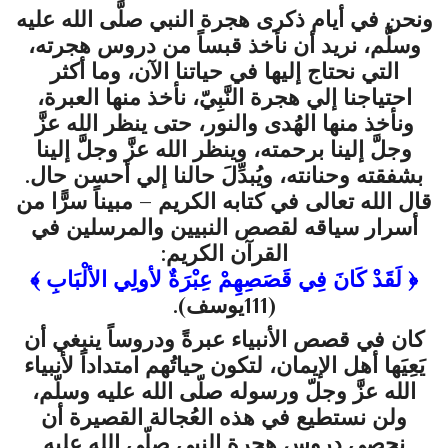
ونحن في أيام ذكرى هجرة النبي
صلَّى الله عليه
وسلَّم
،
نريد أن نأخذ قبساً من دروس هجرته،
التي نحتاج إليها في حياتنا الآن، وما أكثر
احتياجنا إلي هجرة النَّبِيّ، نأخذ منها العبرة،
ونأخذ منها الهُدى والنور، حتى ينظر الله عزَّ
وجلَّ إلينا برحمته، وينظر الله عزَّ وجلَّ إلينا
بشفقته وحنانته، ويُبدِّلَ حالنا إلي أحسن حال.
قال الله تعالى في كتابه الكريم – مبيناً سرًّا من
أسرار سياقه لقصص النبيين والمرسلين في
القرآن الكريم:
﴿
لَقَدْ كَانَ فِي قَصَصِهِمْ عِبْرَةٌ لأولِي الألْبَابِ
﴾
(111يوسف).
كان في قصص الأنبياء عبرةً ودروساً ينبغي أن
يَعِيَها أهل الإيمان، لتكون حياتُهم امتداداً لأنبياء
الله عزَّ وجلّ ورسوله
صلّى الله عليه وسلّم
،
ولن نستطيع في هذه العُجالة القصيرة أن
نحصي دروس هجرة النبى
صلّى الله عليه