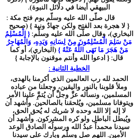
البيهقي أيضا في دلائل النبوة
).
قال صلّى الله عليه وسلّم يوم فتح مكة :
{
لا هجرة بعد الفتح ولكن جهادٌ ونية
} (صحيح
البخاري)، وقال صلّى الله عليه وسلّم:
{
الْمُسْلِمُ
مَنْ سَلِمَ الْمُسْلِمُونَ مِنْ لِسَانِهِ وَيَدِهِ، وَالْمُهَاجِرُ
مَنْ هَجَرَ مَا نَهَى اللَّهُ عَنْهُ
}
(البخاري)، أو كما
قال: { ادعوا الله وأنتم موقنون بالإجابة }
الخطبة الثانية :
الحمد لله رب العالمين الذي أكرمنا بالهدى،
وملأ قلوبنا بالنور واليقين، وجعلنا من عباده
المسلمين، ونسأله عزَّ وجلَّ أن يُتمَِّ علينا الأمر
ويتوفانا مسلمين، ويُلحقنا بالصالحين. وأشهد أن
لا إله إلا الله وحده لا شريك له يُحق الحق،
ويُبطل الباطل ولو كره المشركون. وأشهد أن
سيدنا محمداً عبدُ الله ورسولُه الصادق الوعد
الأمين. اللهم صل وسلّم وبارك على سيدنا