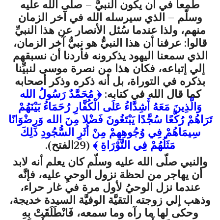
طمعاً في أن يكون النبيُّ
– صلّى الله عليه
وسلّم
– الذي سيرسله الله في آخر الزمان
منهم، ولذا عندما سُئل الأنصار عن هذا النبيِّ
قالوا: عرفنا أن هذا النبيُّ هو نبيُّ آخر الزمان،
الذي سمعنا اليهود يذكرونه فأردنا أن نسبقهم
إلي إتباعه، فكان هذا من نصرة موسى لنبيِّنا
بذكره في التوراة، بل أنه ذكره وذكر أصحابه
كما قال الله في كتابه:
﴿
مُحَمَّدٌ رَسُولُ الله
وَالَّذِينَ مَعَهُ أَشِدَّاءُ عَلَى الْكُفَّارِ رُحَمَاءُ بَيْنَهُمْ
تَرَاهُمْ رُكَّعًا سُجَّدًا يَبْتَغُونَ فَضْلا مِنَ الله وَرِضْوَانًا
سِيمَاهُمْ فِي وُجُوهِهِمْ مِنْ أَثَرِ السُّجُودِ ذَلِكَ
مَثَلُهُمْ فِي التَّوْرَاةِ
﴾
(29الفتح).
والنبي
صلّى الله عليه وسلّم
كان يعلم أنه لابد
أن يهاجر من لحظة نزول الوحيِ عليه، فإنَّه
عندما نزل الوحيُ لأول مرة في غار حراء،
وذهب إلي زوجته التقيَّة الوفيَّة السيدة خديجة،
وحكى لها ما رآه وما سمعه،
فَانْطَلَقَتْ بِهِ