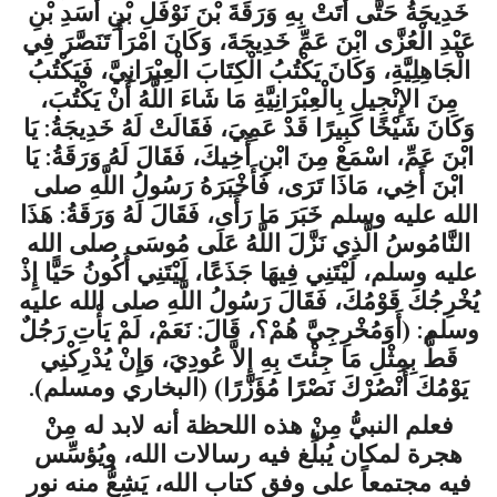
خَدِيجَةُ حَتَّى أَتَتْ بِهِ وَرَقَةَ بْنَ نَوْفَلِ بْنِ أَسَدِ بْنِ
عَبْدِ الْعُزَّى ابْنَ عَمِّ خَدِيجَةَ، وَكَانَ امْرَأً تَنَصَّرَ فِي
الْجَاهِلِيَّةِ، وَكَانَ يَكْتُبُ الْكِتَابَ الْعِبْرَانِيَّ، فَيَكْتُبُ
مِنَ الإِنْجِيلِ بِالْعِبْرَانِيَّةِ مَا شَاءَ اللَّهُ أَنْ يَكْتُبَ،
وَكَانَ شَيْخًا كَبِيرًا قَدْ عَمِيَ، فَقَالَتْ لَهُ خَدِيجَةُ: يَا
ابْنَ عَمِّ، اسْمَعْ مِنَ ابْنِ أَخِيكَ، فَقَالَ لَهُ وَرَقَةُ: يَا
ابْنَ أَخِي، مَاذَا تَرَى، فَأَخْبَرَهُ رَسُولُ اللَّهِ
صلى
الله عليه وسلم
خَبَرَ مَا رَأَى، فَقَالَ لَهُ وَرَقَةُ: هَذَا
النَّامُوسُ الَّذِي نَزَّلَ اللَّهُ عَلَى مُوسَى
صلى الله
عليه وسلم
، لَيْتَنِي فِيهَا جَذَعًا، لَيْتَنِي أَكُونُ حَيًّا إِذْ
يُخْرِجُكَ قَوْمُكَ، فَقَالَ رَسُولُ اللَّهِ
صلى الله عليه
وسلم
: (أَوَمُخْرِجِيَّ هُمْ؟، قَالَ: نَعَمْ، لَمْ يَأْتِ رَجُلٌ
قَطُّ بِمِثْلِ مَا جِئْتَ بِهِ إِلاَّ عُودِيَ، وَإِنْ يُدْرِكْنِي
يَوْمُكَ أَنْصُرْكَ نَصْرًا مُؤَزَّرًا) (
البخاري ومسلم
).
فعلم النبيُّ مِنْ هذه اللحظة أنه لابد له مِنْ
هجرة لمكان يُبلِّغ فيه رسالات الله، ويُؤسِّس
فيه مجتمعاً على وفق كتاب الله، يَشِعُّ منه نور