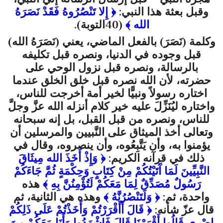
وقبل بعثة هذا النبي:
﴿
إِلا تَنْصُرُوهُ فَقَدْ نَصَرَهُ
الله
﴾
(40التوبة).
وكلمة (نَصَرَ) بالفعل الماضي، يعني (
نَصَرَهُ الله
)
قبل وجوده في الدنيا، ونصره قبل تكليفه
بالرسالة، ونصره قبل نزول الوحي على
حضرته، لأن الله نصره قبل خلق الخلق عندما
اختاره رسولاً ونبيًّا لخير أمة أخرجت للناس،
واختاره ليُنَزِّلَ عليه خير كلام أنزله الله عزَّ وجلَّ
للناس، ونصره من قبل القبل، بل إنه سبحانه
وتعالى أخذ الميثاق على النَّبيين والمرسلين أن
يؤمنوا به، وأن يَتَّبِعُوه، وأن ينصروه، وقال في
ذلك في قرآنه الكريم:
﴿
وَإِذْ أَخَذَ الله مِيثَاقَ
النَّبِيِّينَ لَمَا آَتَيْتُكُمْ مِنْ كِتَابٍ وَحِكْمَةٍ ثُمَّ جَاءَكُمْ
رَسُولٌ مُصَدِّقٌ لِمَا مَعَكُمْ لَتُؤْمِنُنَّ بِهِ
﴾
هذه
واحدة، ثم:
﴿
وَلَتَنْصُرُنَّهُ
﴾
وهذه هي الثانية، ثم
قال عزّ شأنه:
﴿
قَالَ أَأَقْرَرْتُمْ وَأَخَذْتُمْ عَلَى ذَلِكُمْ
إِصْرِي قَالُوا أَقْرَرْنَا قَالَ فَاشْهَدُوا وَأَنَا مَعَكُمْ مِنَ