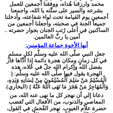
محمد وارزقنا هُداه، ووفقنا أجمعين للعمل
بشرعه والسير على سنَّته يا الله، واجمعنا
أجمعين يوم القيامة تحت لواء شفاعته، وأدخلنا
جميعاً الجنة في صحبته، واجعلنا أجمعين من
الساكنين في أعلى رُتب الجنان بجوار حضرته ..
آمين يا ربَّ العالمين.
أيها الأخوة جماعة المؤمنين:
جعل النبي صلّى الله عليه وسلّم لكل مسلمٍ
في كل زمانٍ ومكان هجرة دائمة إذا أدَّاها فاز
بفضل الله وإكرام الله جلّ في عُلاه، هذه
الهجرة يقول فيها صلّى الله عليه وسلّم: {
الْمُسْلِمُ مَنْ سَلِمَ الْمُسْلِمُونَ مِنْ لِسَانِهِ وَيَدِهِ،
وَالْمُهَاجِرُ مَنْ هَجَرَ مَا نَهَى اللَّهُ عَنْهُ
} (البخاري).
دعانا إلي أن نهجر كل ما نهى عنه الله، من
المعاصي والذنوب، من الأفعال التي تُغضب
حضرة علاّم الغيوب. نهجر الفُحش في القول،