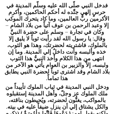
فدخل النبي صلّى الله عليه وسلّم المدينة في
حرسٍ إلهي جنَّده له أحكم الحاكمين، وأكرم
الأكرمين ربُّ العالمين، وما كاد يتحرك الموكب
إلا وعبد الرحمن بن عوف آتياً من بلاد الشام –
وكان في تجارة – وسلم على حضرة النبيِّ
وقال: يا رسول الله لقد رأيت ثوباً لا يليق إلا
بالملوك، فاشتريته لحضرتك، وهذا هو الثوب،
خذه وألبسه وأنت داخلٌ إلي المدينة. وما إن
انتهى من هذا الكلام وأخذ النبيُّ هذا الثوب
ولبسه، إلاَّ والزبير بن العوام يأتي هو الآخر من
بلاد الشام وقد اشترى ثوباً لحضرة النبي يطابق
هذا تماماً.
ودخل النبي المدينة في ثياب الملوك تأييداً من
ملك الملوك عز وجلّ، وأهل المدينة إستقبلوه
بالمواكب، يغنُّون لحضرته، ويُحيطون بناقته،
والكل يشتاق إلي أن ينزل ضيفاً عليه في بيته.
ولكنه يقول لهم: {
دَعُوهَا فَإِنَّها مَأمُورَةٌ
} (
ذكره