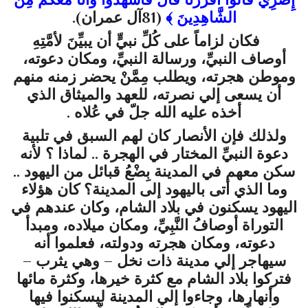
الشَّاهِدِينَ
﴾
(
81آل عمران
).
فكان لزاماً على كُلِّ نبيٍّ أن يبيِّنَ لأمَّتِهِ
أوصاف النبيِّ، ورسالة النبيِّ، ومكان دعوته،
وموطن هجرته، ويطلب مِمَّنْ يحضر زمنه منهم
أن يسعى إلي نصرته، للعهد والميثاق الذي
أخذه عليه الله جلّ في عُلاه .
ولذلك فإن الأنصار كان لهم السبق في تلبية
دعوة النبيِّ المختار في الهجرة .. لماذا ؟ لأنه
سكن معهم في المدينة بِضْعُ قبائل من اليهود ..
وما الذي أتى باليهود إلى المدينة؟ كان هؤلاء
اليهود يسكنون في بلاد الشام، وكان عندهم في
التوراة أوصافُ النَّبِيِّ، ومكان ميلاده، ومبدأ
دعوته، ومكان هجرته ودولته، فعلموا أنه
سيهاجر إلي مدينة ذات نخل – وهي يثرب –
فتركوا بلاد الشام مع كثرة خيرها، وكثرة مائها
وأنهارها، وجاءوا إلي المدينة ليسكنوا فيها