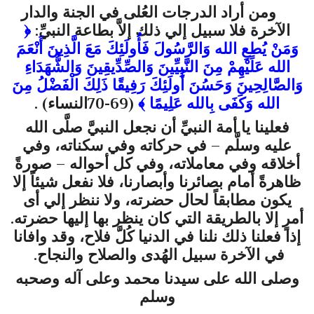
ومن أراد الدرجات العُلى في الجنة والدار
الآخرة فلا سبيل إلي ذلك إلاَّ بطاعة النبيِّ:
﴿
وَمَنْ يُطِعِ الله وَالرَّسُولَ فَأُولَئِكَ مَعَ الَّذِينَ أَنْعَمَ
الله عَلَيْهِمْ مِنَ النَّبِيِّينَ وَالصِّدِّيقِينَ وَالشُّهَدَاءِ
وَالصَّالِحِينَ وَحَسُنَ أُولَئِكَ رَفِيقًا ذَلِكَ الْفَضْلُ مِنَ
الله وَكَفَى بِالله عَلِيمًا
﴾
(
69-70النساء
) .
فعلينا يا أمة النبيِّ أن نجعل النبيَّ
صلَّى الله
عليه وسلَّم
– في حركاته وفي سكناته، وفي
أخلاقه وفي معاملاته، وفي كل أحواله – صورةً
ظاهرةً أمام بصائرنا وأبصارنا، فلا نفعل شيئاً إلا
يكون مطابقاً لحال حضرته، ولا ننظر إلي أى
أمرٍ إلا بالطريقة التي كان ينظر بها إليها حضرته.
إذا فعلنا ذلك نلنا في الدنيا كُلَّ فلاح، وقد وافانا
في الآخرة سبيل الهُدى والصلاح والنجاح.
وصلى الله على سيدنا محمد وعلى آله وصحبه
وسلم