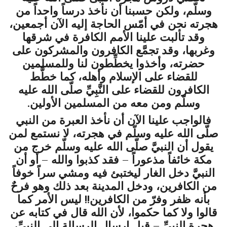
وسلّم
،
ولكن حسبنا أن نأخذ درساً واحداً من
هجرته نحن في أمّس الحاجة إليه الآن أجمعين،
وقد تألبت علينا الأمم الكافرة في شرقها
وغربها، وقد تجمَّع الكافرون والمشركون على
حضرته، وأخذوا يخطِّطون لنا وللمسلمين
للقضاء على الإسلام وأهله، كما خطَّط
الكافرون للقضاء على النَّبِيِّ
صلّى الله عليه
وسلّم
ومن معه من المسلمين الأولين.
فالواجب علينا الآن أن نأخذ العبرة من النبي
صلّى الله عليه وسلّم في هجرته، لا نستمع لمن
يقول أن النبيَّ صلّى الله عليه وسلّم خرج من
مكة خائفاً مذعوراً – فقد كذبوا والله – أو أن
النبيَّ دخل الغار ليختبئ فيه ومشي سراً خوفاً
من الكافرين، ودخل المدينة بعد ذلك وهو فرحٌ
بأنه ظفر وفرّ من الكافرين!! ليس الأمر كما
قالوا ولا كما حكموا، لأن الله قال في كتابه عن
هجرة النبيِّ – قبل إرسال الرسالة إلي النبيِّ،