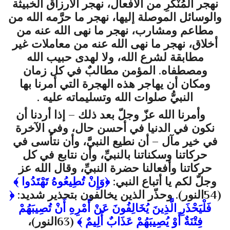
نهجر المُنْكَرِ من الأفعال، نهجر الأرزاق الخبيثة
والوسائل الموصلة إليها، نهجر ما حرَّمه الله من
مطاعم ومشارب، نهجر ما نهى الله عنه من
أخلاق، نهجر ما نهى الله عنه من معاملات غير
مطابقة لشرع الله، ولا لهدى حبيب الله
ومصطفاه. المؤمن مطالبٌ في كل زمان
ومكان أن يهاجر هذه الهجرة التي أمرنا بها
النبيُّ صلوات الله وتسليماته عليه .
وأمرنا الله عزّ وجلّ بعد ذلك – إذا أردنا أن
نكون في الدنيا في أحسن حال، وفي الآخرة
في خير مآل – أن نطيع النبيَّ، وأن نتأسى في
حركاتنا وسكناتنا بالنبيِّ، وأن نتابع في كل
حركاتنا وأفعالنا حضرة النبيِّ، وقال الله عز
وجلّ لكم يا أتباع النبي:
﴿
وَإِنْ تُطِيعُوهُ تَهْتَدُوا
﴾
(
54النور
). وحذّر الذين يخالفون بتحذير شديد:
﴿
فَلْيَحْذَرِ الَّذِينَ يُخَالِفُونَ عَنْ أَمْرِهِ أَنْ تُصِيبَهُمْ
فِتْنَةٌ أَوْ يُصِيبَهُمْ عَذَابٌ أَلِيمٌ
﴾
(63النور)،