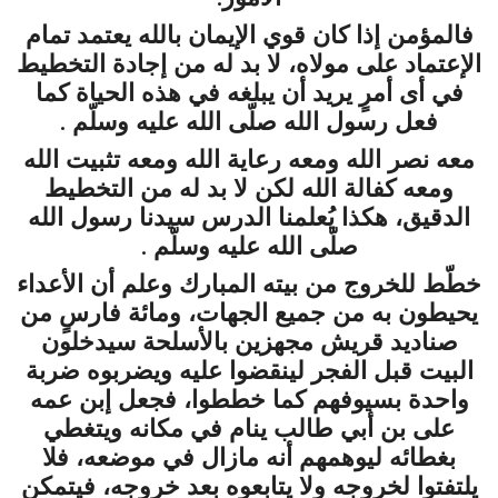
فالمؤمن إذا كان قوي الإيمان بالله يعتمد تمام
الإعتماد على مولاه، لا بد له من إجادة التخطيط
في أى أمرٍ يريد أن يبلغه في هذه الحياة كما
فعل رسول الله صلّى الله عليه وسلّم .
معه نصر الله ومعه رعاية الله ومعه تثبيت الله
ومعه كفالة الله لكن لا بد له من التخطيط
الدقيق، هكذا يُعلمنا الدرس سيدنا رسول الله
صلّى الله عليه وسلّم .
خطّط للخروج من بيته المبارك وعلم أن الأعداء
يحيطون به من جميع الجهات، ومائة فارسٍ من
صناديد قريش مجهزين بالأسلحة سيدخلون
البيت قبل الفجر لينقضوا عليه ويضربوه ضربة
واحدة بسيوفهم كما خططوا، فجعل إبن عمه
على بن أبي طالب ينام في مكانه ويتغطي
بغطائه ليوهمهم أنه مازال في موضعه، فلا
يلتفتوا لخروجه ولا يتابعوه بعد خروجه، فيتمكن