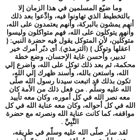
وما ضيّع المسلمين في هذا الزمان إلا
بالتخطيط الذي تهاونوا فيه، وادِّعوا بعد ذلك
أنهم يمشون بالبركة، وأنهم يعتمدون على الله،
وأنهم يتوكلون على الله، فهم متواكلون وليسوا
متوكِّلين، لأن المتوكل يقول فيه حضرة النبي: {
اعقلها وتوكّل
} (الترمذي). أى دبّر أمرك خير
تدبير، وأحسن غاية الإحسان، وضع خطة
محكمة، ثم بعد ذلك توكل على الله، واضرع إلي
الله، واستعن بالله، وأسند ظهرك إلي الله،
تكون بذلك قد اتبعت سيدنا رسول الله
صلّى
الله عليه وسلّم
. من فعل ذلك من الأمة كان
معه نصر الله في كل أموره، وكان معه تأييد
الله في كل أحواله، وكان معه عناية الله في كل
مواقفه، كما كانت عناية الله ونصرته مع حضرة
النَّبِيِّ .
لقد سار صلّى الله عليه وسلّم في طريقه،