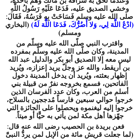
وعندما لحق به سُراقة بن مالك وهمّ بأخذه،
وخشي الصديق عليه
، فَدَعَا عَلَيْهِ رَسُولُ اللَّهِ
صلى الله عليه وسلم
فَسَاخَتْ بِهِ فَرَسُهُ، فَقَالَ:
(
ادْعُ اللَّهَ لِي، وَلا أَضُرُّكَ، فَدَعَا اللَّهَ لَهُ
)
(البخاري
ومسلم)
واقترب النبي
صلّى الله عليه وسلّم
من
المدينة، وكان
صلّى الله عليه وسلّم
بمفرده
ليس معه إلا الصديق أبو بكر والدليل عبد الله
بن أريقط، والله عز وجلّ يريد إعزازه، ويُريد
إظهار بعثته، ويُريد أن يدخل المدينة دخول
الفاتحين، فسمع بخروجه نفرٌ من قبيلة بني
أسلم من العرب، وكان عدد الفرسان الذين
خرجوا حوالي سبعين فارساً مُدججين بالسلاح،
خرجوا إليه ليغنموه ويحصلوا على الجائزة التي
جهّزها أهل مكة لمن يأتي به حيًّا أو ميتاً.
فعن
بريدة
بن
الحصيب
رضى
الله
عنه
قال
:
(
لما
جعلت
قريش
مائة
من
الإبل
لمن
يردُّ
النبىَّ