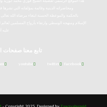
هذا الموقع الرسمي لفضيلة الشيخ فوزي محمد أبوزيد و
ومحاضراته الدينية وقائمة بمؤلفاته التي نشرها ف
بالحكمة والموعظة الحسنة ابتغاء مرضاة الله تعالى و
الإسلام ومنهجه الوسطي وارتقاء بأرواح المسلمين لعالم ا
عليه أ
تابع معنا صفحات ا
ram
youtube
twitter
facebook
d
- Copyright 2023. Designed by
Fawzyabuzeid