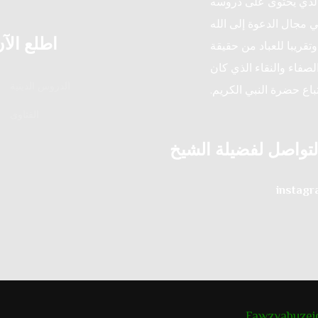
الذي يحتوى على دروسه
ي مجال الدعوة إلى الله
اطلع الآ
تقريبا للعباد من حقيقة
لصفاء والنقاء الذي كان
الدروس الدينية
تباع حضرة النبي الكريم.
الفتاوى
لتواصل لفضيلة الشيخ
instag
Fawzyabuzei