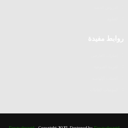
الدروس الدينية
الفتاوى
روابط مفيدة
إشارات العارفين
التربية الصوفية
الخطب الإلهامية
المؤمنات القانتات
Fawzyabuzeid
- Copyright 2023. Designed by
Fawzyabuzeid