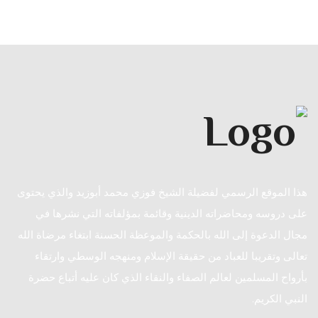
هذا الموقع الرسمي لفضيلة الشيخ فوزي محمد أبوزيد والذي يحتوى
على دروسه ومحاضراته الدينية وقائمة بمؤلفاته التي نشرها في
مجال الدعوة إلى الله بالحكمة والموعظة الحسنة ابتغاء مرضاة الله
تعالى وتقريبا للعباد من حقيقة الإسلام ومنهجه الوسطي وارتقاء
بأرواح المسلمين لعالم الصفاء والنقاء الذي كان عليه أتباع حضرة
النبي الكريم.