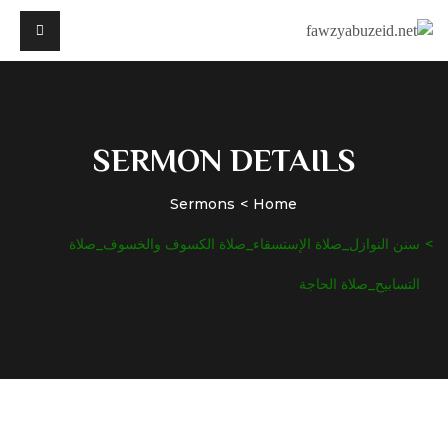
SERMON DETAILS
Sermons
Home
سنن النوازل_صلاة الإستسقاء_صلاة الكسوف والخسوف_صلاة
التسابيح_صلاة الحاجة