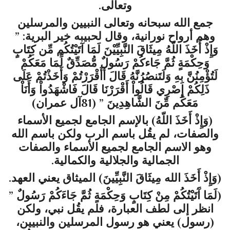
وتعالى.
جمع الله سبحانه وتعالى النبيين والمرسلين
وهم أرواح نورانية، وقال لحبيبه خير البرية: ”
وَإِذْ أَخَذَ اللّهُ مِيثَاقَ النَّبِيِّيْنَ لَمَا آتَيْتُكُم مِّن كِتَابٍ
وَحِكْمَةٍ ثُمَّ جَاءكُمْ رَسُولٌ مُّصَدِّقٌ لِّمَا مَعَكُمْ
لَتُؤْمِنُنَّ بِهِ وَلَتَنصُرُنَّهُ قَالَ أَأَقْرَرْتُمْ وَأَخَذْتُمْ عَلَى
ذَلِكُمْ إِصْرِي قَالُواْ أَقْرَرْنَا قَالَ فَاشْهَدُواْ وَأَنَاْ
مَعَكُم مِّنَ الشَّاهِدِينَ ” (81آل عمران)
(وَإِذْ أَخَذَ اللّهُ) بالإسم الجامع لجميع الأسماء
والصفات، لم يقُل باسم الرب ولكن باسم الله
وهو الاسم الجامع لجميع الأسماء والصفات
الجمالية والجلالية والكمالية.
(وَإِذْ أَخَذَ الله مِيثَاقَ النَّبِيِّينَ) الميثاق يعني العهد.
(لَمَا آَتَيْتُكُمْ مِنْ كِتَابٍ وَحِكْمَةٍ ثُمَّ جَاءَكُمْ رَسُولٌ ”
انظر إلى لطف العبارة، فلم يقُل نبي، ولكن
(رسول) يعني هو رسول المرسلين والنبيين،