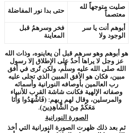
صليت متوجهاً لله
حتى بدا نور المفاضلة
معتصماً
أبوهم أنت يا سر
فخر وسرهمُ قبل
الوجود ولا
المعاينة
هو أبوهم وهو سرهم قبل أن يعاينوه، وذات الله
عز وجل لا يراها أحدٌ على الإطلاق إلا رسول
الله صلى الله عليه وسلَّم، ولكن تُرى في أفق
مبين، فكان هو الأفق المبين الذي تجلى عليه
رب العالمين بأوصافه النورانية وأسمائه
وصفاته الإلهية فكانت شاشة القرب للأنبياء
والمرسلين، وقال لهم ربهم: (فَاشْهَدُوا وَأَنَا
مَعَكُمْ مِنَ الشَّاهِدِينَ).
الصورة النورانية
ثم بعد ذلك ظهرت الصورة النورانية التي أخذ