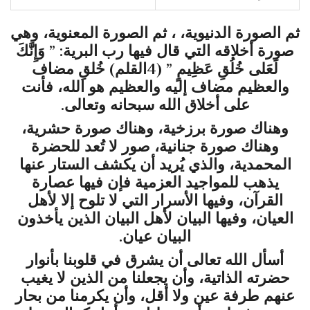
ثم الصورة الدنيوية، ، ثم الصورة المعنوية، وهي
صورة أخلاقه التي قال فيها رب البرية: ” وَإِنَّكَ
لَعَلى خُلُقِ عَظِيمٍ ” (4القلم) خُلقِ مضاف
والعظيم مضاف إليه والعظيم هو الله، فأنت
على أخلاق الله سبحانه وتعالى.
وهناك صورة برزخية، وهناك صورة حشرية،
وهناك صورة جنانية، صور لا تُعد للحضرة
المحمدية، والذي يُريد أن يكشف الستار عنها
يذهب للمواجيد العزمية فإن فيها عصارة
القرآن، وفيها الأسرار التي لا تلوح إلا لأهل
العيان، وفيها البيان لأهل البيان الذين يأخذون
البيان عيان.
أسأل الله تعالى أن يشرق في قلوبنا بأنوار
حضرته الذاتية، وأن يجعلنا من الذين لا يغيب
عنهم طرفة عين ولا أقل، وأن يكرمنا من بحار