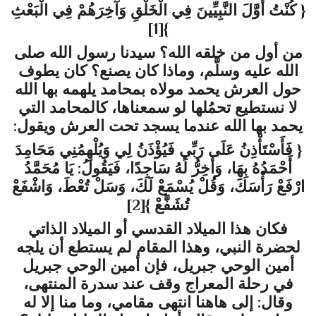
{ كُنْتُ أَوَّلَ النَّبِيِّينَ فِي الْخَلْقِ وَآخِرَهُمْ فِي الْبَعْثِ
[1]
}
من أول من خلقه الله؟ سيدنا رسول الله صلى
الله عليه وسلَّم، وماذا كان يصنع؟ كان يطوف
حول العرش يحمد مولاه بمحامد يلهمه بها الله
لا نستطيع تحمُلها لو سمعناها، كالمحامد التي
يحمد بها الله عندما يسجد تحت العرش ويقول:
{ فَأَسْتَأْذِنُ عَلَى رَبِّي فَيُؤْذَنُ لِي وَيُلْهِمُنِي مَحَامِدَ
أَحْمَدُهُ بِهَا، وَأَخِرُّ لَهُ سَاجِدًا، فَيَقُولُ: يَا مُحَمَّدُ
ارْفَعْ رَأْسَكَ، وَقُلْ يُسْمَعْ لَكَ، وَسَلْ تُعْطَ، وَاشْفَعْ
تُشَفَّعْ }
[2]
فكان هذا الميلاد القدسي أو الميلاد الذاتي
لحضرة النبي، وهذا المقام لم يستطع أن يلجه
أمين الوحي جبريل، فإن أمين الوحي جبريل
في رحلة المعراج وقف عند سدرة المنتهى،
وقال: إلى هاهنا انتهى مقامي، وما منا إلا له