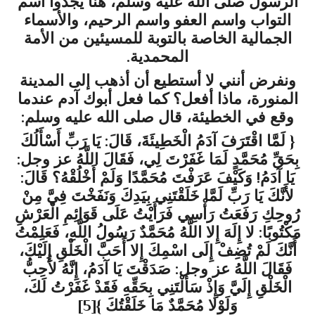
الرسول صلى الله عليه وسلَّم، هنا يجدوا اسم
التواب واسم العفو واسم الرحيم، والأسماء
الجمالية الخاصة بالتوبة للمسيئين من الأمة
المحمدية.
ونفرض أنني لا أستطيع أن أذهب إلى المدينة
المنورة، ماذا أفعل؟ كما فعل أبوك آدم عندما
وقع في الخطيئة، قال صلى الله عليه وسلم:
{ لَمَّا اقْتَرَفَ آدَمُ الْخَطِيئَةَ، قَالَ: يَا رَبِّ أَسْأَلُكَ
بِحَقِّ مُحَمَّدٍ لَمَا غَفَرْتَ لِي، فَقَالَ اللَّهُ عز وجل:
يَا آدَمُ! وَكَيْفَ عَرَفْتَ مُحَمَّدًا وَلَمْ أَخْلُقْهُ؟ قَالَ:
لأَنَّكَ يَا رَبِّ لَمَّا خَلَقْتَنِي بِيَدِكَ وَنَفَخْتَ فِيَّ مِنْ
رُوحِكِ رَفَعَتُ رَأْسِي فَرَأَيْتُ عَلَى قَوَائِمِ الْعَرْشِ
مَكْتُوبًا: لا إِلَهَ إِلا اللَّهُ مُحَمَّدٌ رَسُولُ اللَّهِ، فَعَلِمْتُ
أَنَّكَ لَمْ تُضِفْ إِلَى اسْمِكَ إِلا أَحَبَّ الْخَلْقِ إِلَيْكَ،
فَقَالَ اللَّهُ عز وجل: صَدَقْتَ يَا آدَمُ، إِنَّهُ لأُحِبُّ
الْخَلْقِ إِلَيَّ وَإِذْ سَأَلْتَنِي بِحَقِّهِ فَقَدْ غَفَرْتُ لَكَ،
وَلَوْلا مُحَمَّدٌ مَا خَلَقْتُكَ }
[5]