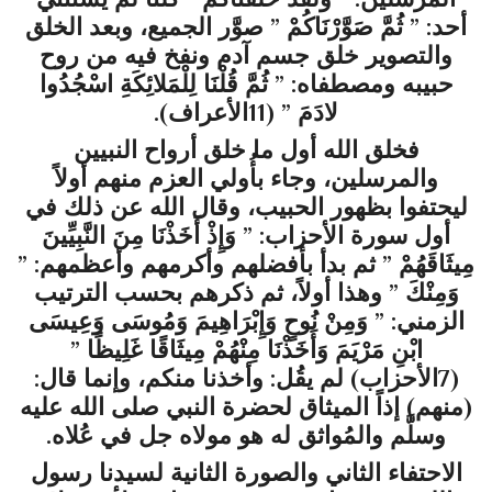
أحد: ” ثُمَّ صَوَّرْنَاكُمْ ” صوَّر الجميع، وبعد الخلق
والتصوير خلق جسم آدم ونفخ فيه من روح
حبيبه ومصطفاه: ” ثُمَّ قُلْنَا لِلْمَلائِكَةِ اسْجُدُوا
لادَمَ ” (11الأعراف).
فخلق الله أول ما خلق أرواح النبيين
والمرسلين، وجاء بأُولي العزم منهم أولاً
ليحتفوا بظهور الحبيب، وقال الله عن ذلك في
أول سورة الأحزاب: ” وَإِذْ أَخَذْنَا مِنَ النَّبِيِّينَ
مِيثَاقَهُمْ ” ثم بدأ بأفضلهم وأكرمهم وأعظمهم: ”
وَمِنْكَ ” وهذا أولاً، ثم ذكرهم بحسب الترتيب
الزمني: ” وَمِنْ نُوحٍ وَإِبْرَاهِيمَ وَمُوسَى وَعِيسَى
ابْنِ مَرْيَمَ وَأَخَذْنَا مِنْهُمْ مِيثَاقًا غَلِيظًا ”
(7الأحزاب) لم يقُل: وأخذنا منكم، وإنما قال:
(منهم) إذاً الميثاق لحضرة النبي صلى الله عليه
وسلَّم والمُواثق له هو مولاه جل في عُلاه.
الاحتفاء الثاني والصورة الثانية لسيدنا رسول