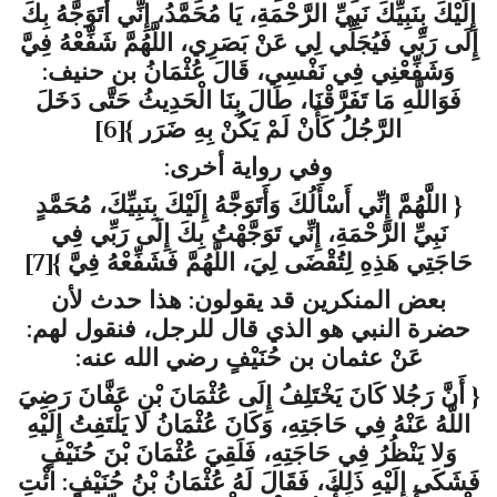
إِلَيْكَ بِنَبِيِّكَ نَبِيِّ الرَّحْمَةِ، يَا مُحَمَّدُ، إِنِّي أَتَوَجَّهُ بِكَ
إِلَى رَبِّي فَيُجَلِّي لِي عَنْ بَصَرِي، اللَّهُمَّ شَفِّعْهُ فِيَّ
وَشَفِّعْنِي فِي نَفْسِي، قَالَ عُثْمَانُ بن حنيف:
فَوَاللَّهِ مَا تَفَرَّقْنَا، طَالَ بِنَا الْحَدِيثُ حَتَّى دَخَلَ
الرَّجُلُ كَأَنْ لَمْ يَكُنْ بِهِ ضَرَر }
[6]
وفي رواية أخرى:
{ اللَّهُمَّ إِنِّي أَسْأَلُكَ وَأَتَوَجَّهُ إِلَيْكَ بِنَبِيِّكَ، مُحَمَّدٍ
نَبِيِّ الرَّحْمَةِ، إِنِّي تَوَجَّهْتُ بِكَ إِلَى رَبِّي فِي
حَاجَتِي هَذِهِ لِتُقْضَى لِيَ، اللَّهُمَّ فَشَفِّعْهُ فِيَّ }
[7]
بعض المنكرين قد يقولون: هذا حدث لأن
حضرة النبي هو الذي قال للرجل، فنقول لهم:
عَنْ عثمان بن حُنَيْفٍ رضي الله عنه:
{ أَنَّ رَجُلا كَانَ يَخْتَلِفُ إِلَى عُثْمَانَ بْنِ عَفَّانَ رَضِيَ
اللَّهُ عَنْهُ فِي حَاجَتِهِ، وَكَانَ عُثْمَانُ لا يَلْتَفِتُ إِلَيْهِ
وَلا يَنْظُرُ فِي حَاجَتِهِ، فَلَقِيَ عُثْمَانَ بْنَ حُنَيْفٍ
فَشَكَى إِلَيْهِ ذَلِكَ، فَقَالَ لَهُ عُثْمَانُ بْنُ حُنَيْفٍ: ائْتِ