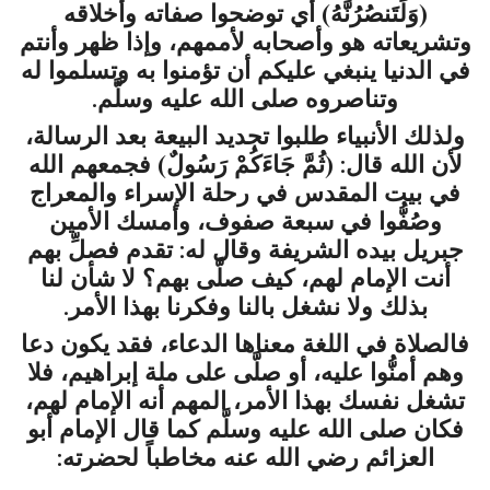
(وَلَتَنصُرُنَّهُ) أي توضحوا صفاته وأخلاقه
وتشريعاته هو وأصحابه لأممهم، وإذا ظهر وأنتم
في الدنيا ينبغي عليكم أن تؤمنوا به وتسلموا له
وتناصروه صلى الله عليه وسلَّم.
ولذلك الأنبياء طلبوا تجديد البيعة بعد الرسالة،
لأن الله قال: (ثُمَّ جَاءَكُمْ رَسُولٌ) فجمعهم الله
في بيت المقدس في رحلة الإسراء والمعراج
وصُفُّوا في سبعة صفوف، وأمسك الأمين
جبريل بيده الشريفة وقال له: تقدم فصلِّ بهم
أنت الإمام لهم، كيف صلَّى بهم؟ لا شأن لنا
بذلك ولا نشغل بالنا وفكرنا بهذا الأمر.
فالصلاة في اللغة معناها الدعاء، فقد يكون دعا
وهم أمنُّوا عليه، أو صلَّى على ملة إبراهيم، فلا
تشغل نفسك بهذا الأمر، المهم أنه الإمام لهم،
فكان صلى الله عليه وسلَّم كما قال الإمام أبو
العزائم رضي الله عنه مخاطباً لحضرته: