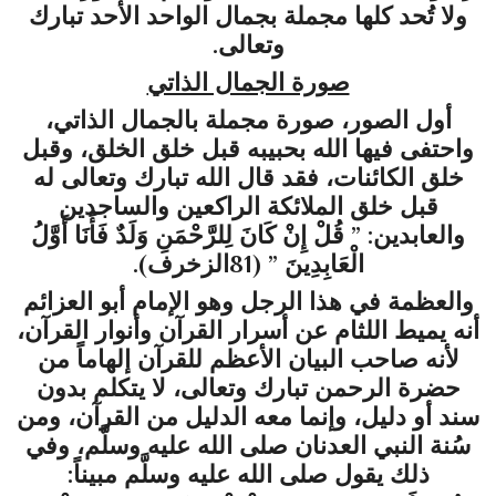
ولا تُحد كلها مجملة بجمال الواحد الأحد تبارك
وتعالى.
صورة الجمال الذاتي
أول الصور، صورة مجملة بالجمال الذاتي،
واحتفى فيها الله بحبيبه قبل خلق الخلق، وقبل
خلق الكائنات، فقد قال الله تبارك وتعالى له
قبل خلق الملائكة الراكعين والساجدين
والعابدين: ” قُلْ إِنْ كَانَ لِلرَّحْمَنِ وَلَدٌ فَأَنَا أَوَّلُ
الْعَابِدِينَ ” (81الزخرف).
والعظمة في هذا الرجل وهو الإمام أبو العزائم
أنه يميط اللثام عن أسرار القرآن وأنوار القرآن،
لأنه صاحب البيان الأعظم للقرآن إلهاماً من
حضرة الرحمن تبارك وتعالى، لا يتكلم بدون
سند أو دليل، وإنما معه الدليل من القرآن، ومن
سُنة النبي العدنان صلى الله عليه وسلَّم، وفي
ذلك يقول صلى الله عليه وسلَّم مبيناً: