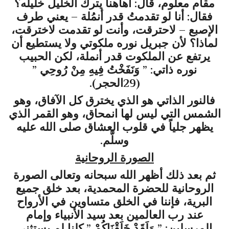
مقام معلوم، قال: أهاهنا يترك الخليل خليله؟
فقال: أنا لو تقدمتُ قدر أنمُلة – يعني طرف
الإصبع – لاحترقت، وأنت لو تقدمت لاخترقت،
لماذا؟ لأن جبريل نوره ملكوتي ولا يستطيع أن
يرتفع عن الملكوت قدر أنملة، لكن الحبيب
نوره ذاتي: ” وَنَفَخْتُ فِيهِ مِنْ رُوحِي ”
(29الحجر).
فالنور الذاتي هو الذي يخترق كل الآفاق، وهو
الشمس التي ليس لها انمحاق، وهو القمر الذي
يظهر جلياً في قلوب العشاق صلى الله عليه
وسلَّم.
الصورة الروحانية
ثم بعد ذلك أظهر الله سبحانه وتعالى الصورة
الروحانية للحضرة المحمدية، بعد خلق جميع
البرية، فإننا في الخلق متساوين في الأرواح
عند رب العالمين بعد سيد الأنبياء وإمام
المرسلين: ” وَلَقَدْ خَلَقْنَاكُمْ ” كلنا لم يستثني