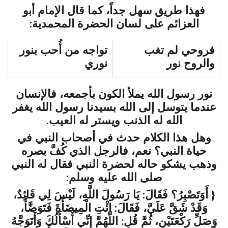
فهذا طريق سهل جداً، كما قال الإمام أبو
العزائم على لسان الحضرة المحمدية:
فروحي لم تغب
تواجه من أُحب بنور
والروح نور
نوري
نور رسول الله يملأ الكون بأجمعه، فالإنسان
عندما يتوسل إلى الله بسيدنا رسول الله يغفر
الله له الذنب ويستر له العيب.
وهل هذا الكلام حدث في أصحاب النبي في
حياة النبي؟ نعم، فالرجل الذي كُفَّ بصره
وذهب يشكو حاله لحضرة النبي فقال له النبي
صلى الله عليه وسلم:
{ أَوَتَصْبِرُ؟ فَقَالَ: يَا رَسُولَ اللَّهِ، لَيْسَ لِي قَائِدٌ،
وَقَدْ شَقَّ عَلَيَّ، فَقَالَ: ائْتِ الْمِيضَأَةَ فَتَوَضَّأْ،
وَصَلِّ رَكْعَتَيْنِ، ثُمَّ قُلِ: اللَّهُمَّ إِنِّي أَسْأَلُكَ وَأَتَوَجَّهُ