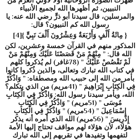
ظهرت الصورة الروحانية أولاً لأُولي العزم من
النبيين، ثم أظهرها الله لجميع الأنبياء
والمرسلين، قال سيدنا أبو ذرٍّ رضي الله عنه: يا
رسول الله كم النبيون؟ قال:
{ مِائَةُ أَلْفٍ وَأَرْبَعَةٌ وَعِشْرُونَ أَلْفَ نَبِيٍّ }
[4]
المذكور منهم في القرآن خمسة وعشرين، لكن
الله قال: ” مِنْهُمْ مَنْ قَصَصْنَا عَلَيْكَ وَمِنْهُمْ مَنْ
لَمْ نَقْصُصْ عَلَيْكَ ” (78غافر) لم يُذكروا كلهم
في كتاب الله تبارك وتعالى، والذين ذُكروا كانوا
بأمر من الله إلى حبيب الله ومصطفاه: ” وَاذْكُرْ
فِي الْكِتَابِ إِبْرَاهِيمَ ” (41مريم) من الذي يتكلم؟
الله، ويأمر سيدنا رسول الله: وَاذْكُرْ فِي الْكِتَابِ
مُوسَى ” (51مريم) ” وَاذْكُرْ فِي الْكِتَابِ
إِسْمَاعِيلَ ” (54مريم) ” وَاذْكُرْ فِي الْكِتَابِ
إِدْرِيسَ ” (56مريم) الله الذي أمره أنه يذكر
هؤلاء، لأن هؤلاء لهم مواقف تحتاج إليها الأمة
لتفهمها وتفيدها في تقربهم إلى الله تبارك