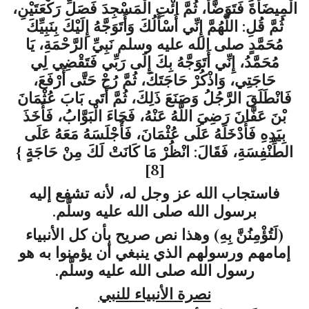
الْمِيضَأَةَ فَتَوَضَّأْ، ثُمَّ ائْتِ الْمَسْجِدَ فَصَلِّ رَكْعَتَيْنِ،
ثُمَّ قُلِ: اللَّهُمَّ إِنِّي أَسْأَلُكَ وَأَتَوَجَّهُ إِلَيْكَ بِنَبِيِّكَ
مُحَمَّدٍ صلى الله عليه وسلم نَبِيِّ الرَّحْمَةِ، يَا
مُحَمَّدُ، إِنِّي أَتَوَجَّهُ بِكَ إِلَى رَبِّي فَتَقْضِي لِي
حَاجَتِي، وَاذْكُرْ حَاجَتَكَ، ثُمَّ رُحْ حَتَّى أَرْفَعَ،
فَانْطَلَقَ الرَّجُلُ وَصَنَعَ ذَلِكَ، ثُمَّ أَتَى بَابَ عُثْمَانَ
بْنَ عَفَّانَ رَضِيَ اللَّهُ عَنْهُ، فَجَاءَ الْبَوَّابُ، فَأَخَذَ
بِيَدِهِ فَأَدْخَلَهُ عَلَى عُثْمَانَ، فَأَجْلَسَهُ مَعَهُ عَلَى
الطِّنْفِسَةِ، فَقَالَ: انْظُرْ مَا كَانَتْ لَكَ مِنْ حَاجَةٍ }
[8]
فاستجاب الله عز وجل له، لأنه تشفع إليه
برسول الله صلى الله عليه وسلَّم.
(لَتُؤْمِنُنَّ بِهِ) وهذا نص صريح بأن كل الأنبياء
إمامهم ورسولهم الذي ينبغي أن يؤمنوا به هو
رسول الله صلى الله عليه وسلَّم.
نصرة الأنبياء للنبي