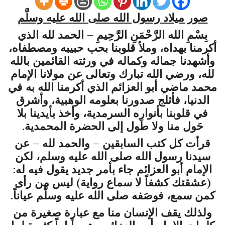
صور ميلاد رسول الله صلى الله عليه وسلَّم
بِسْمِ الله الرَّحْمَنِ الرَّحِيمِ – الحمد لله الذي
أكرمنا بهداه، وملأ قلوبنا بحب حبيبه ومصطفاه،
وأشهدنا جماله وكماله في ورثته القائمين بالله
لله، ورضي الله تبارك وتعالى عن مولانا الإمام
محمد ماضي أبو العزائم الذي أكرمنا الله به في
الدنيا، فأثلج صدورنا بعلومه الوهبية، وأشرق
في قلوبنا بأنواره السرمدية، وأخذ بأيدينا بلا
حَول منا ولا طَول إلى الحضرة المحمدية.
قرأت كل كتب السابقين – والحمد لله – عن
سيدنا رسول الله صلى الله عليه وسلم، لكن
الإمام أبو العزائم جاء بأمر جديد يقول فيه له:
(عشقتك كشفاً لا سماع رواية) ليس من رأى
كمن سمع، فوصَفه صلى الله عليه وسلَّم عياناً.
ولذلك يقف الإنسان منا مع عبارة صغيرة من