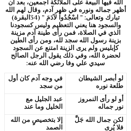
الله فيها البيعة على الملائكة أجمعين، بعد أن
أظهر جماله ونوره في ظهر آدم، وقال لهم الله
تبارك وتعالى: ” اسْجُدُواْ لآدَمَ ” (34البقرة)
والسجود هنا يعني التعظيم وليس كسجودنا
الذي في الصلاة، فمن رأى طينة آدم مزينة
بزينة رسول الله سجد لله، ومن رأى الطين
كإبليس ولم يرى الزينة امتنع عن السجود
لحضرة الله، وفي ذلك يقول الرجل الصالح
سيدي علي وفا رضي الله عنه:
لو أبصر الشيطان
في وجه آدم كان أول
طلعة نوره
من سجد
أو لو رأى النمروز
عبد الجليل مع
نور جماله
الخليل وما عند
لكن جمال الله جَلَّ
إلا بتخصيصٍ من الله
فلا يُرى
الصمد