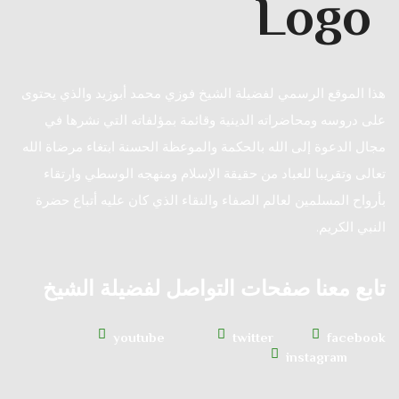
هذا الموقع الرسمي لفضيلة الشيخ فوزي محمد أبوزيد والذي يحتوى
على دروسه ومحاضراته الدينية وقائمة بمؤلفاته التي نشرها في
مجال الدعوة إلى الله بالحكمة والموعظة الحسنة ابتغاء مرضاة الله
تعالى وتقريبا للعباد من حقيقة الإسلام ومنهجه الوسطي وارتقاء
بأرواح المسلمين لعالم الصفاء والنقاء الذي كان عليه أتباع حضرة
النبي الكريم.
تابع معنا صفحات التواصل لفضيلة الشيخ
youtube
twitter
facebook
instagram