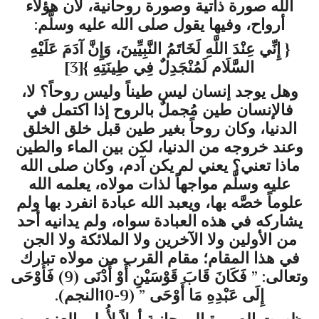
الله صورة ذاتية وصورة روحانية، لأن هؤلاء
أرواح، وفيها يقول صلى الله عليه وسلَّم:
{ إِنِّي عِنْدَ اللَّهِ لَخَاتَمُ النَّبِيِّينَ، وَإِنَّ آدَمَ عَلَيْهِ
السَّلَام لَمُنْجَدِلٌ فِي طِينَتِهِ }
[3]
وهل يوجد إنسان ليس طيناً وليس روحاً؟ لا،
فالإنسان طين مُجملٌ بالروح إذا اكتمل في
الدنيا، وكان روحاً بغير طين قبل خلق الخلق
وعند خروجه من الدنيا، لكن بين الماء والطين
ماذا تعني؟ يعني لم يكن آدم، وكان صلى الله
عليه وسلَّم مواجهاً لذات مولاه، يعلمه الله
علوماً خصَّه بها، ويعبد الله عبادة انفرد بها ولم
يشاركه في هذه العبادة سواه، ولم يدانيه أحد
من الأولين ولا الآخرين ولا الملائكة ولا الجن
في هذا المقام؛ مقام القرب من مولاه تبارك
وتعالى: ” فَكَانَ قَابَ قَوْسَيْنِ أَوْ أَدْنَى (9) فَأَوْحَى
إِلَى عَبْدِهِ مَا أَوْحَى ” (9-10النجم).