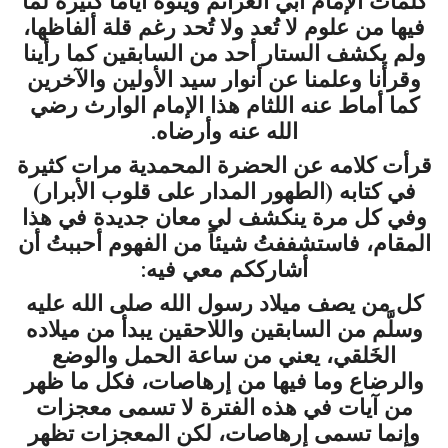
كلمات الإمام أبي العزائم ويتوه أياماً كثيرة لما
فيها من علوم لا تُعد ولا تُحد رغم قلة ألفاظها،
ولم يكشف الستار أحد من السابقين كما رأينا
وقرأنا وعلمنا عن أنوار سيد الأولين والآخرين
كما أماط عنه اللثام هذا الإمام الوارث رضي
الله عنه وأرضاه.
قرأت كلامه عن الحضرة المحمدية مرات كثيرة
في كتابه (الطهور المدار على قلوب الأبرار)
وفي كل مرة ينكشف لي معان جديدة في هذا
المقام، فاستشففتُ شيئاً من الفهوم أحببتُ أن
أشارككم معي فيه:
كل من يصف ميلاد رسول الله صلى الله عليه
وسلَّم من السابقين واللاحقين يبدأ من ميلاده
الخَلقي، يعني من ساعة الحمل والوضع
والرضاع وما فيها من إرهاصات، فكل ما ظهر
من آيات في هذه الفترة لا تسمى معجزات
وإنما تسمى إرهاصات، لكن المعجزات تظهر