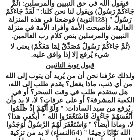
فيقول الله في حق النبيين والمرسلين: (ثُمَّ
جَاءَكُمْ رَسُولٌ) ويقول لنا نحن كلنا: ” لَقَدْ جَاءَكُمْ
رَسُولٌ ” (128التوبة) فوضعنا في هذه المنزلة
العالية، فأصبحت الأمة وأفراد الأمة في منزلة
النبيين والمرسلين بنص كلام رب العالمين.
(ثُمَّ جَاءَكُمْ رَسُولٌ مُصَدِّقٌ لِمَا مَعَكُمْ) يعني لا
شيء يُرفع إلا إذا وافق عليه.
قبول توبة التائبين
ولذلك عرَّفنا نحن أن من يُريد أن يتوب إلى الله
من أي ذنب، ماذا يفعل؟ يقدم طلب إلى الله،
هل ستقدم طلب في وقت السحر؟ أو في
الكعبة المشرفة؟ أو على عرفات؟ لا، لا بد وأن
يُرفع من سيد السادات: ” وَلَوْ أَنَّهُمْ إِذْ ظَلَمُوا
أَنْفُسَهُمْ جَاءُوكَ فَاسْتَغْفَرُوا الله ” أيكفي هذا؟
لا، وماذا أيضاً؟ ” وَاسْتَغْفَرَ لَهُمُ الرَّسُولُ لَوَجَدُوا
الله تَوَّابًا رَحِيمًا ” (64النساء) لا بد من تزكية