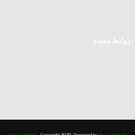
الدروس الدينية
الفتاوى
روابط مفيدة
إشارات العارفين
التربية الصوفية
الخطب الإلهامية
المؤمنات القانتات
Fawzyabuzeid
- Copyright 2023. Designed by
Fawzyabuzeid