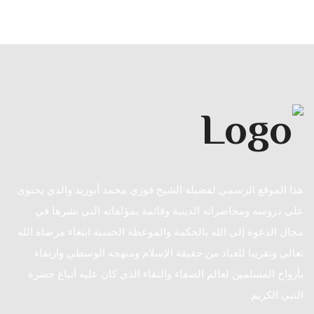
هذا الموقع الرسمي لفضيلة الشيخ فوزي محمد أبوزيد والذي يحتوى
على دروسه ومحاضراته الدينية وقائمة بمؤلفاته التي نشرها في
مجال الدعوة إلى الله بالحكمة والموعظة الحسنة ابتغاء مرضاة الله
تعالى وتقريبا للعباد من حقيقة الإسلام ومنهجه الوسطي وارتقاء
بأرواح المسلمين لعالم الصفاء والنقاء الذي كان عليه أتباع حضرة
النبي الكريم.