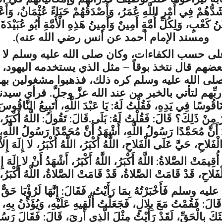
أَشَدُّهُمْ فِي أَمْرِ اللَّهِ عُمَرُ، وَأَصْدَقُهُمْ حَيَاءً عُثْمَانُ، وَأَع
نُ كَعْبٍ، وَلِكُلِّ أُمَّةٍ أَمِينٌ وَأَمِينُ هَذِهِ الْأُمَّةِ أَبُو عُبَيْدَةَ
ومسند الإمام أحمد عن أنس رضي الله عنه).
ى حسب الكفاءات، وكان
صلى الله عليه وسلم
لا 
، بعضهم قال نتخذ بوقاً – مثل الذي يستخدمه اليه
لى الله عليه وسلم
كره ذلك، فذهبوا مشغولين بهذا
هم لتأتي بالخبر من عند الله
عزَّ وجلَّ
. فرأي سيدنا
قُوسًا فِي يَدِهِ، فَقُلْتُ لَهُ: يَا عَبْدَ اللَّهِ، أَتَبِيعُ النَّاقُوس
نْ ذَلِكَ؟ قَالَ: فَقُلْتُ لَهُ: بَلَى.قَالَ: تَقُولُ: اللَّهُ أَكْبَرُ، اللَّه
َشْهَدُ أَنَّ مُحَمَّدًا رَسُولُ اللَّهِ، أَشْهَدُ أَنَّ مُحَمَّدًا رَسُولُ ا
فَلاحِ، حَيَّ عَلَى الْفَلاحِ، اللَّهُ أَكْبَرُ، اللَّهُ أَكْبَرُ، لا إِلَهَ إِلاَّ 
ُقِيمَتْ الصَّلاةُ: اللَّهُ أَكْبَرُ، اللَّهُ أَكْبَرُ، أَشْهَدُ أَنْ لا إِلَهَ إ
حِ، قَدْ قَامَتْ الصَّلاةُ، قَدْ قَامَتْ الصَّلاةُ، اللَّهُ أَكْبَرُ، اللَّهُ 
 عليه وسلم
فَأَخْبَرْتُهُ بِمَا رَأَيْتُ، فَقَالَ: إِنَّهَا لَرُؤْيَا حَق
كَ، قَالَ: فَقُمْتُ مَعَ بِلالٍ، فَجَعَلْتُ أُلْقِيهِ عَلَيْهِ، وَيُؤَذِّنُ بِ
 بَعَثَكَ بِالْحَقِّ، لَقَدْ رَأَيْتُ مِثْلَ الَّذِي أُرِيَ، قَالَ: فَقَا