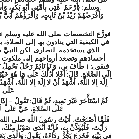
وسلم
:
{
أَرْحَمُ أُمَّتِي بِأُمَّتِي أَبُو بَكْرٍ، وَ
وَأَفْرَضُهُمْ زَيْدُ بْنُ ثَابِتٍ، وَأَقْرَؤُهُمْ أُبَيٌّ بْ
فوزَّع التخصصات
صلى الله عليه وسلم
عل
في الكيفية التي ينادون بها إلى الصلاة
الذي يستخدمه النصارى. لكن النبيَّ
ص
أجسادهم وتصعد أرواحهم إلى ملكوت ربِّ
فيقول:
{
طَافَ بِي، وَأَنَا نَائِمٌ رَجُلٌ يَحْمِلُ نَا
إِلَى الصَّلاةِ. قَالَ: أَفَلا أَدُلُّكَ عَلَى مَا هُوَ خَيْرٌ مِ
إِلَهَ إِلا اللَّهُ، أَشْهَدُ أَنْ لا إِلَهَ إِلا اللَّهُ، أ
عَلَى الْ
ثُمَّ اسْتَأْخَرَ غَيْرَ بَعِيدٍ، ثُمَّ قَالَ: تَقُولُ – إِذَا أ
عَلَى الصَّلاةِ، حَيَّ عَلَى الْفَلا
فَلَمَّا أَصْبَحْتُ، أَتَيْتُ رَسُولَ اللَّهِ
صلى الله
رَأَيْتَ، فَلْيُؤَذِّنْ بِهِ، فَإِنَّهُ أَنْدَى صَوْتًا مِنْ
فِي بَيْتِهِ فَخَرَجَ يَجُرُّ رِدَاءَهُ، يَقُولُ: وَالَّذِي