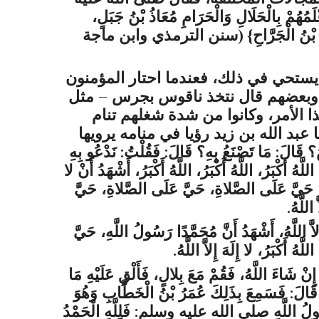
ْلَمُهُمْ بِالْحَلَالِ وَالْحَرَامِ مُعَاذُ بْنُ جَبَلٍ،
 بْنُ الْجَرَّاحِ
}
(
سنن الترمذي وابن ماجة
يستحي في ذلك، فعندما احتار المؤمنون
ود، وبعضهم قال نتخذ ناقوس بجرس – مثل
 الأمر، وكانوا من شدة شغلهم تنام
 عبد الله بن زيد رؤيا في منامه يرويها
َ؟ قَالَ: مَا تَصْنَعُ بِهِ؟ قَالَ: فَقُلْتُ: نَدْعُو بِهِ
ُ أَكْبَرُ، اللَّهُ أَكْبَرُ، اللَّهُ أَكْبَرُ، أَشْهَدُ أَنْ لا
للَّهِ، حَيَّ عَلَى الصَّلاةِ، حَيَّ عَلَى الصَّلاةِ، حَيَّ
اللَّهُ.
ِلاَّ اللَّهُ، أَشْهَدُ أَنَّ مُحَمَّدًا رَسُولُ اللَّهِ، حَيَّ
أَكْبَرُ، لا إِلَهَ إِلاَّ اللَّهُ.
ٌّ إِنْ شَاءَ اللَّهُ، فَقُمْ مَعَ بِلالٍ، فَأَلْقِ عَلَيْهِ مَا
هِ، قَالَ: فَسَمِعَ بِذَلِكَ عُمَرُ بْنُ الْخَطَّابِ وَهُوَ
لَ رَسُولُ اللَّهِ صلى الله عليه وسلم: فَلِلَّهِ الْحَمْدُ