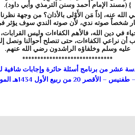
} (
مسند الإمام أحمد وسنن الترمذي وأبي داود
).
 الله عنه
،
إذاً
مَن الأَوْلى بالأذان؟ من وجهة نظرن
ر شخصاً صوته ندي، لأن صوته الندي سوف يؤثر في 
اء في دين الله، فالأهم الكفاءات وليس القرابات، 
 أن نراعي الكفاءات، حتى تنصلح أحوالنا ونصل إلى 
عليه وسلم
وخلفاؤه الراشدون
رضي الله عنهم
.
******************************
دسة عشر من برنامج أسئلة حائرة وإجابات شافية لف
2 من ربيع الأول 1434هـ الموافق 1/2/2013م