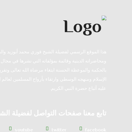
هذا الموقع الرسمي لفضيلة الشيخ فوزي محمد أبوزيد وا
ومحاضراته الدينية وقائمة بمؤلفاته التي نشرها في مجال ا
بالحكمة والموعظة الحسنة ابتغاء مرضاة الله تعالى وتقريب
الإسلام ومنهجه الوسطي وارتقاء بأرواح المسلمين لعالم ا
عليه أتباع حضرة النبي الكريم.
تابع معنا صفحات التواصل لفضيلة الش
youtube
twitter
facebook