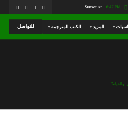
6:47 PM
Sunset At:
للتواصل
اسبات
المزيد
الكتب المترجمة
 والحياة؟