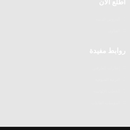
اطلع الآن
الدروس الدينية
الفتاوى
روابط مفيدة
إشارات العارفين
التربية الصوفية
الخطب الإلهامية
المؤمنات القانتات