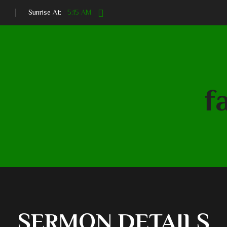
5:15 AM
Sunrise At:
SERMON DETAILS