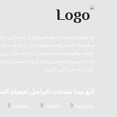
هذا الموقع الرسمي لفضيلة الشيخ فوزي محمد أبوزيد وا
ومحاضراته الدينية وقائمة بمؤلفاته التي نشرها في مجال ا
بالحكمة والموعظة الحسنة ابتغاء مرضاة الله تعالى وتقريب
الإسلام ومنهجه الوسطي وارتقاء بأرواح المسلمين لعالم ا
عليه أتباع حضرة النبي الكريم.
تابع معنا صفحات التواصل لفضيلة الش
youtube
twitter
facebook