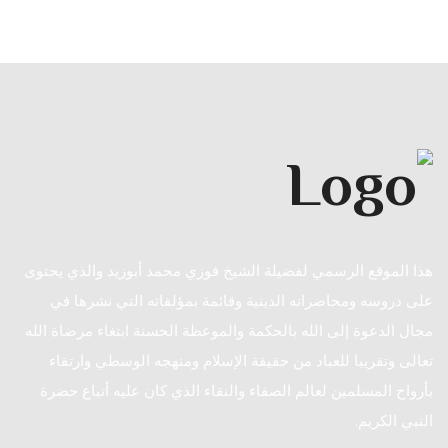
هذا الموقع الرسمي لفضيلة الشيخ فوزي محمد أبوزيد والذي يحتوى
على دروسه ومحاضراته الدينية وقائمة بمؤلفاته التي نشرها في
مجال الدعوة إلى الله بالحكمة والموعظة الحسنة ابتغاء مرضاة الله
تعالى وتقريبا للعباد من حقيقة الإسلام ومنهجه الوسطي وارتقاء
بأرواح المسلمين لعالم الصفاء والنقاء الذي كان عليه أتباع حضرة
النبي الكريم.