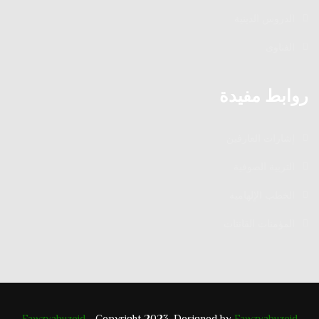
الدروس الدينية
الفتاوى
روابط مفيدة
إشارات العارفين
التربية الصوفية
الخطب الإلهامية
المؤمنات القانتات
Fawzyabuzeid
- Copyright 2023. Designed by
Fawzyabuzeid