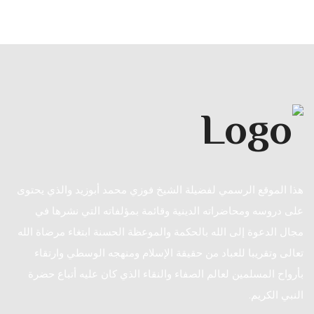
هذا الموقع الرسمي لفضيلة الشيخ فوزي محمد أبوزيد والذي يحتوى
على دروسه ومحاضراته الدينية وقائمة بمؤلفاته التي نشرها في
مجال الدعوة إلى الله بالحكمة والموعظة الحسنة ابتغاء مرضاة الله
تعالى وتقريبا للعباد من حقيقة الإسلام ومنهجه الوسطي وارتقاء
بأرواح المسلمين لعالم الصفاء والنقاء الذي كان عليه أتباع حضرة
النبي الكريم.