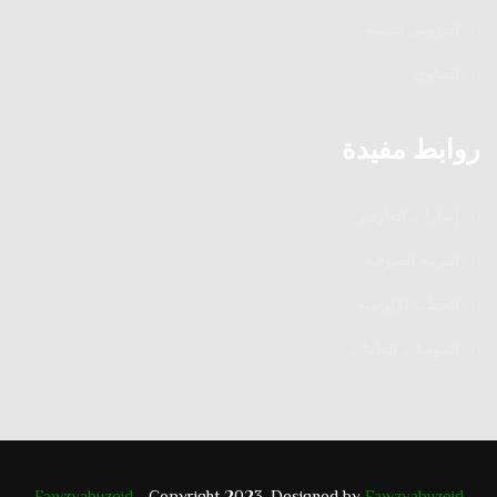
الدروس الدينية
الفتاوى
روابط مفيدة
إشارات العارفين
التربية الصوفية
الخطب الإلهامية
المؤمنات القانتات
Fawzyabuzeid
- Copyright 2023. Designed by
Fawzyabuzeid