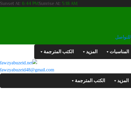
Sunset At:
6:44 PM
Sunrise At:
5:18 AM
للتواصل
المناسبات
المزيد
الكتب المترجمة
fawzyabuzeid48@gmail.com
المزيد
الكتب المترجمة