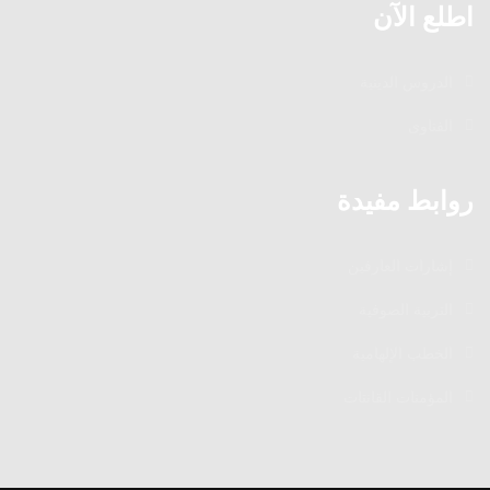
اطلع الآن
الدروس الدينية
الفتاوى
روابط مفيدة
إشارات العارفين
التربية الصوفية
الخطب الإلهامية
المؤمنات القانتات