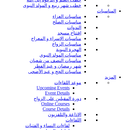
خطب شهر ربيع و المولد النبوى
المناسبات
مناسبات العزاء
مناسبات الصلح
الندوات
افتتاح مسجد
مناسبات الإسراء و المعراج
مناسبات الزواج
الهجرة النبوية
مناسبات المولد النبوى
مناسبات النصف من شعبان
شهر رمضان و عيد الفطر
مناسبات الحج و عيد الأضحى
المزيد
موعد اللقاءات
Upcoming Events
Event Details
دورة المقبلين على الزواج
Online Courses
Course Details
الإذاعة والتلفزيون
اللقاءات
لقاءات النساء و الفتيات