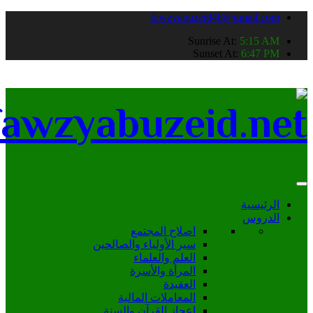
fawzyabuzeid48@gmail.com
Sunrise At:
5:15 AM
Sunset At:
6:47 PM
الرئيسية
الدروس
اصلاح المجتمع
سير الأولياء والصالحين
العلم والعلماء
المرأة والأسرة
العقيدة
المعاملات المالية
اعجاز القرآن والسنة