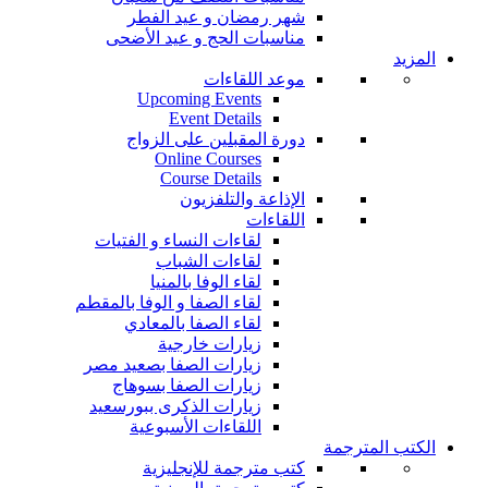
شهر رمضان و عيد الفطر
مناسبات الحج و عيد الأضحى
المزيد
موعد اللقاءات
Upcoming Events
Event Details
دورة المقبلين على الزواج
Online Courses
Course Details
الإذاعة والتلفزيون
اللقاءات
لقاءات النساء و الفتيات
لقاءات الشباب
لقاء الوفا بالمنيا
لقاء الصفا و الوفا بالمقطم
لقاء الصفا بالمعادي
زيارات خارجية
زيارات الصفا بصعيد مصر
زيارات الصفا بسوهاج
زيارات الذكرى ببورسعيد
اللقاءات الأسبوعية
الكتب المترجمة
كتب مترجمة للإنجليزية