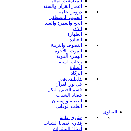
المعاملات المالية
اعجاز القرآن والسنة
دروس عامة
الحبيب المصطفى
الحج والعمرة والعيد
الذكر
الطهارة
العبادة
التصوف والتربية
الموت والآخرة
الهجرة النبوية
رحاب السنة
الصلاة
الزكاة
كل الدروس
في نور القرآن
قسم الصم والبكم
قضايا الشباب
الصيام ورمضان
الطب الوقائي
الفتاوى
فتاوى عامة
فتاوى قضايا الشباب
أسئلة المنتديات