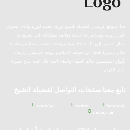
هذا الموقع الرسمي لفضيلة الشيخ فوزي محمد أبوزيد والذي يحتوى
على دروسه ومحاضراته الدينية وقائمة بمؤلفاته التي نشرها في
مجال الدعوة إلى الله بالحكمة والموعظة الحسنة ابتغاء مرضاة الله
تعالى وتقريبا للعباد من حقيقة الإسلام ومنهجه الوسطي وارتقاء
بأرواح المسلمين لعالم الصفاء والنقاء الذي كان عليه أتباع حضرة
النبي الكريم.
تابع معنا صفحات التواصل لفضيلة الشيخ
youtube
twitter
facebook
instagram