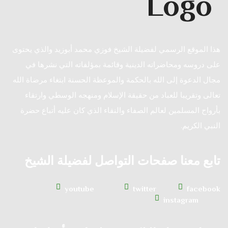
هذا الموقع الرسمي لفضيلة الشيخ فوزي محمد أبوزيد والذي يحتوى
على دروسه ومحاضراته الدينية وقائمة بمؤلفاته التي نشرها في
مجال الدعوة إلى الله بالحكمة والموعظة الحسنة ابتغاء مرضاة الله
تعالى وتقريبا للعباد من حقيقة الإسلام ومنهجه الوسطي وارتقاء
بأرواح المسلمين لعالم الصفاء والنقاء الذي كان عليه أتباع حضرة
النبي الكريم.
تابع معنا صفحات التواصل لفضيلة الشيخ
youtube
twitter
facebook
instagram