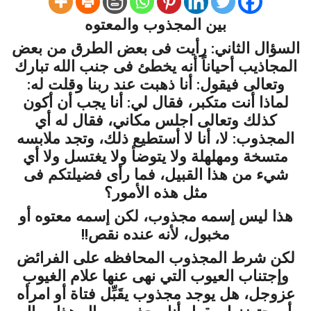
بين المجذوب والمعتوه
السؤال الثاني: رأيت فى بعض الطرق من بعض
المجاذيب أحياناً أنه يخطئ فى جنب الله تبارك
وتعالى فيقول: أنا ذهبت عند ربنا وقلت له:
لماذا أنت متكبر، فقال لي: أنا يجب أن أكون
كذلك وتعالى اجلس مكاني، فقال له أي
المجذوب: لا، أنا لا أستطيع ذلك، وتجد ملابسه
متسخة ومهلهلة ولا يتوضأ ولا يغتسل ولا أي
شيء من هذا القبيل، فما رأى فضيلتكم فى
مثل هذه الأمور؟
هذا ليس إسمه مجذوب، لكن إسمه معتوه أو
مخبول، لأنه عنده نقص!!
لكن شرط المجذوب المحافظه على الفرائض
وإجتناب العيوب التي نهى عنها علام الغيوب
عزوجل، هل يوجد مجذوب يقَبِّل فتاة أو امرأه