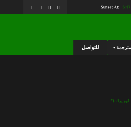
6:4
للتواصل
مترجمة
 فهو يراك)؟