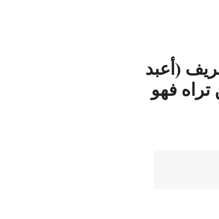
ريف (أعبد
 تراه فهو