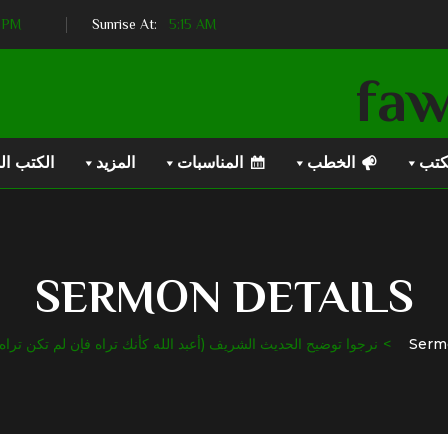
7 PM
Sunset At:
5:15 AM
Sunrise At:
كتب
الخطب
المناسبات
المزيد
الكتب ال
SERMON DETAILS
Serm
نرجوا توضيح الحديث الشريف (أعبد الله كأنك تراه فإن لم تكن تراه