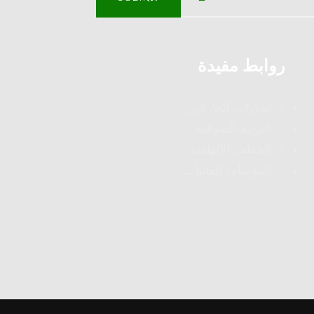
روابط مفيدة
إشارات العارفين
التربية الصوفية
الخطب الإلهامية
المؤمنات القانتات