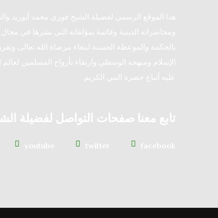
هذا الموقع الرسمي لفضيلة الشيخ فوزي محمد أبوزيد وا
ومحاضراته الدينية وقائمة بمؤلفاته التي نشرها في مجال ا
بالحكمة والموعظة الحسنة ابتغاء مرضاة الله تعالى وتقريب
الإسلام ومنهجه الوسطي وارتقاء بأرواح المسلمين لعالم ا
عليه أتباع حضرة النبي الكريم.
تابع معنا صفحات التواصل لفضيلة الش
youtube
twitter
facebook