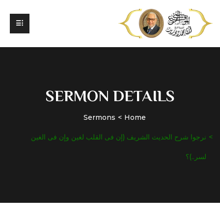
SERMON DETAILS
Sermons
Home
نرجوا شرح الحديث الشريف (إن فى القلب لغين وإن فى الغين
لسر..)؟