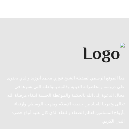
هذا الموقع الرسمي لفضيلة الشيخ فوزي محمد أبوزيد والذي يحتوى
على دروسه ومحاضراته الدينية وقائمة بمؤلفاته التي نشرها في
مجال الدعوة إلى الله بالحكمة والموعظة الحسنة ابتغاء مرضاة الله
تعالى وتقريبا للعباد من حقيقة الإسلام ومنهجه الوسطي وارتقاء
بأرواح المسلمين لعالم الصفاء والنقاء الذي كان عليه أتباع حضرة
النبي الكريم.