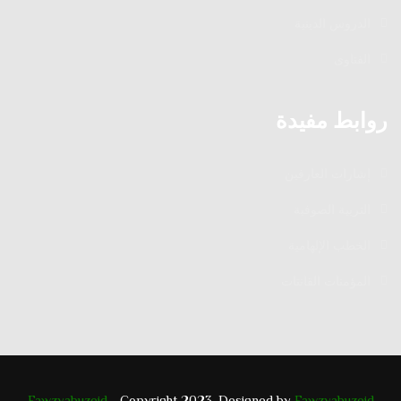
الدروس الدينية
الفتاوى
روابط مفيدة
إشارات العارفين
التربية الصوفية
الخطب الإلهامية
المؤمنات القانتات
Fawzyabuzeid
- Copyright 2023. Designed by
Fawzyabuzeid