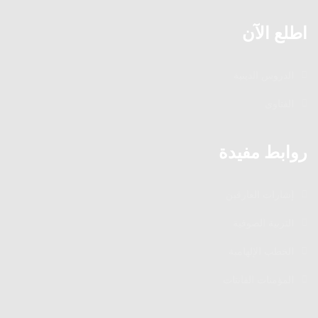
اطلع الآن
الدروس الدينية
الفتاوى
روابط مفيدة
إشارات العارفين
التربية الصوفية
الخطب الإلهامية
المؤمنات القانتات