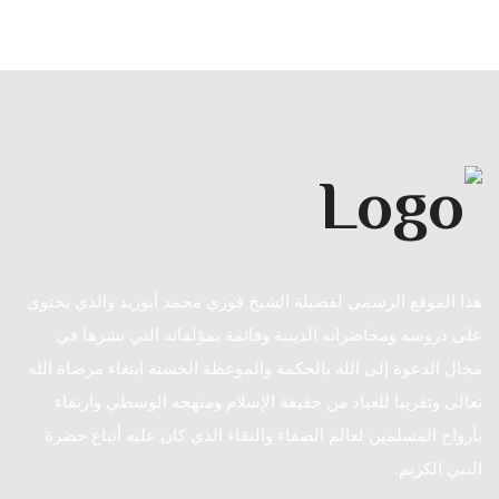
هذا الموقع الرسمي لفضيلة الشيخ فوزي محمد أبوزيد والذي يحتوى
على دروسه ومحاضراته الدينية وقائمة بمؤلفاته التي نشرها في
مجال الدعوة إلى الله بالحكمة والموعظة الحسنة ابتغاء مرضاة الله
تعالى وتقريبا للعباد من حقيقة الإسلام ومنهجه الوسطي وارتقاء
بأرواح المسلمين لعالم الصفاء والنقاء الذي كان عليه أتباع حضرة
النبي الكريم.