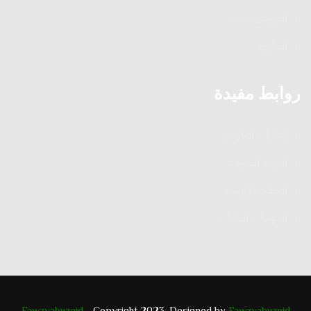
الدروس الدينية
الفتاوى
روابط مفيدة
إشارات العارفين
التربية الصوفية
الخطب الإلهامية
المؤمنات القانتات
Fawzyabuzeid
- Copyright 2023. Designed by
Fawzyabuzeid