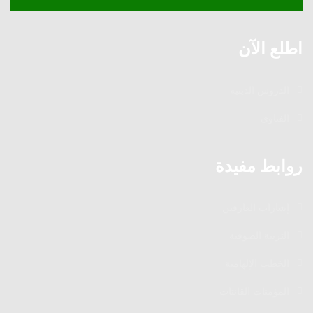
اطلع الآن
الدروس الدينية
الفتاوى
روابط مفيدة
إشارات العارفين
التربية الصوفية
الخطب الإلهامية
المؤمنات القانتات