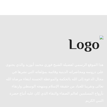
هذا الموقع الرسمي لفضيلة الشيخ فوزي محمد أبوزيد والذي يحتوى
على دروسه ومحاضراته الدينية وقائمة بمؤلفاته التي نشرها في
مجال الدعوة إلى الله بالحكمة والموعظة الحسنة ابتغاء مرضاة الله
تعالى وتقريبا للعباد من حقيقة الإسلام ومنهجه الوسطي وارتقاء
بأرواح المسلمين لعالم الصفاء والنقاء الذي كان عليه أتباع حضرة
النبي الكريم.