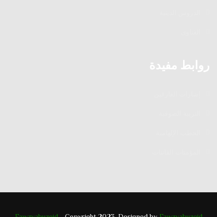
الدروس الدينية
الفتاوى
روابط مفيدة
إشارات العارفين
التربية الصوفية
الخطب الإلهامية
المؤمنات القانتات
Fawzyabuzeid
- Copyright 2023. Designed by
Fawzyabuzeid