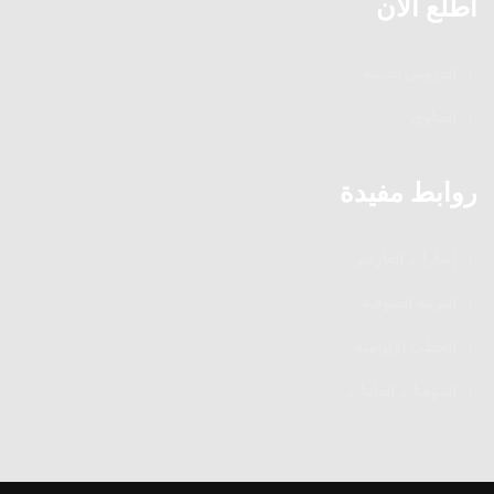
اطلع الآن
الدروس الدينية
الفتاوى
روابط مفيدة
إشارات العارفين
التربية الصوفية
الخطب الإلهامية
المؤمنات القانتات